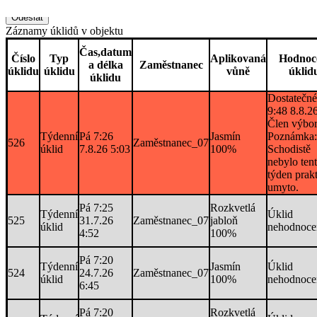
Poznámka:
Záznamy úklidů v objektu
Čas,datum
Číslo
Typ
Aplikovaná
Hodnoc
a délka
Zaměstnanec
úklidu
úklidu
vůně
úklid
úklidu
Dostatečné
9:48 8.8.2
Člen výbo
Týdenní
Pá 7:26
Jasmín
Poznámka:
526
Zaměstnanec_07
úklid
7.8.26 5:03
100%
Schodistě
nebylo ten
týden prak
umyto.
Pá 7:25
Rozkvetlá
Týdenní
Úklid
525
31.7.26
Zaměstnanec_07
jabloň
úklid
nehodnoce
4:52
100%
Pá 7:20
Týdenní
Jasmín
Úklid
524
24.7.26
Zaměstnanec_07
úklid
100%
nehodnoce
6:45
Pá 7:20
Rozkvetlá