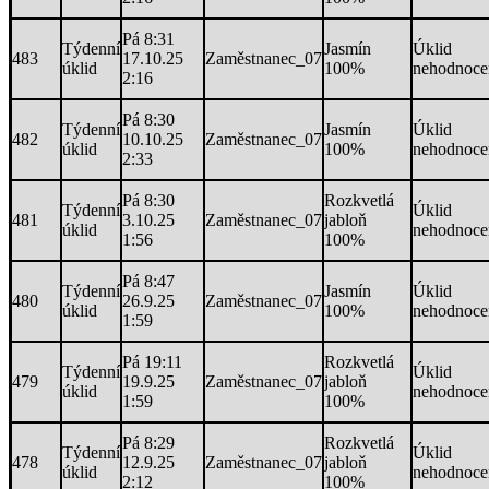
Pá 8:31
Týdenní
Jasmín
Úklid
483
17.10.25
Zaměstnanec_07
úklid
100%
nehodnoce
2:16
Pá 8:30
Týdenní
Jasmín
Úklid
482
10.10.25
Zaměstnanec_07
úklid
100%
nehodnoce
2:33
Pá 8:30
Rozkvetlá
Týdenní
Úklid
481
3.10.25
Zaměstnanec_07
jabloň
úklid
nehodnoce
1:56
100%
Pá 8:47
Týdenní
Jasmín
Úklid
480
26.9.25
Zaměstnanec_07
úklid
100%
nehodnoce
1:59
Pá 19:11
Rozkvetlá
Týdenní
Úklid
479
19.9.25
Zaměstnanec_07
jabloň
úklid
nehodnoce
1:59
100%
Pá 8:29
Rozkvetlá
Týdenní
Úklid
478
12.9.25
Zaměstnanec_07
jabloň
úklid
nehodnoce
2:12
100%