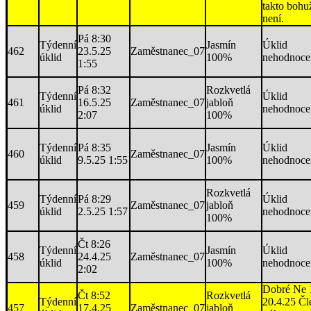
takto bohu
není.
Pá 8:30
Týdenní
Jasmín
Úklid
462
23.5.25
Zaměstnanec_07
úklid
100%
nehodnoce
1:55
Pá 8:32
Rozkvetlá
Týdenní
Úklid
461
16.5.25
Zaměstnanec_07
jabloň
úklid
nehodnoce
2:07
100%
Týdenní
Pá 8:35
Jasmín
Úklid
460
Zaměstnanec_07
úklid
9.5.25 1:55
100%
nehodnoce
Rozkvetlá
Týdenní
Pá 8:29
Úklid
459
Zaměstnanec_07
jabloň
úklid
2.5.25 1:57
nehodnoce
100%
Čt 8:26
Týdenní
Jasmín
Úklid
458
24.4.25
Zaměstnanec_07
úklid
100%
nehodnoce
2:02
Dobré Ne 
Čt 8:52
Rozkvetlá
Týdenní
20.4.25 Čl
457
17.4.25
Zaměstnanec_07
jabloň