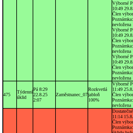
Výborné P
10:49 29.8
Člen výbo
Poznámka:
nevložena
Výborné P
10:49 29.8
Člen výbo
Poznámka:
nevložena
Výborné P
10:49 29.8
Člen výbo
Poznámka:
nevložena
Výborné P
Pá 8:29
Rozkvetlá
11:49 25.8
Týdenní
475
22.8.25
Zaměstnanec_07
jabloň
Člen výbo
úklid
2:07
100%
Poznámka:
nevložena
Dostatečné
11:14 15.8
Člen výbo
Poznámka:
úklidu byl