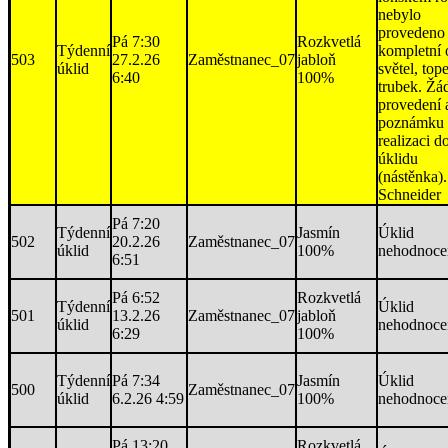
nebylo
provedeno
Pá 7:30
Rozkvetlá
Týdenní
kompletní 
503
27.2.26
Zaměstnanec_07
jabloň
úklid
světel, top
6:40
100%
trubek. Žá
provedení 
poznámku
realizaci do
úklidu
(nástěnka).
Schneider
Pá 7:20
Týdenní
Jasmín
Úklid
502
20.2.26
Zaměstnanec_07
úklid
100%
nehodnoce
6:51
Pá 6:52
Rozkvetlá
Týdenní
Úklid
501
13.2.26
Zaměstnanec_07
jabloň
úklid
nehodnoce
6:29
100%
Týdenní
Pá 7:34
Jasmín
Úklid
500
Zaměstnanec_07
úklid
6.2.26 4:59
100%
nehodnoce
Pá 13:20
Rozkvetlá