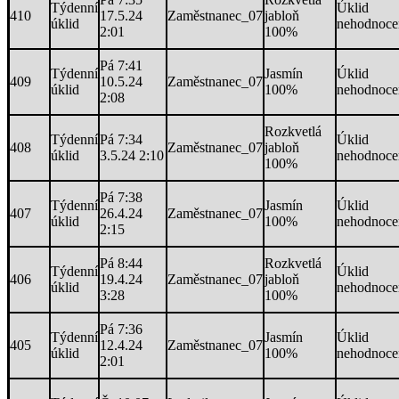
Týdenní
Úklid
410
17.5.24
Zaměstnanec_07
jabloň
úklid
nehodnoce
2:01
100%
Pá 7:41
Týdenní
Jasmín
Úklid
409
10.5.24
Zaměstnanec_07
úklid
100%
nehodnoce
2:08
Rozkvetlá
Týdenní
Pá 7:34
Úklid
408
Zaměstnanec_07
jabloň
úklid
3.5.24 2:10
nehodnoce
100%
Pá 7:38
Týdenní
Jasmín
Úklid
407
26.4.24
Zaměstnanec_07
úklid
100%
nehodnoce
2:15
Pá 8:44
Rozkvetlá
Týdenní
Úklid
406
19.4.24
Zaměstnanec_07
jabloň
úklid
nehodnoce
3:28
100%
Pá 7:36
Týdenní
Jasmín
Úklid
405
12.4.24
Zaměstnanec_07
úklid
100%
nehodnoce
2:01