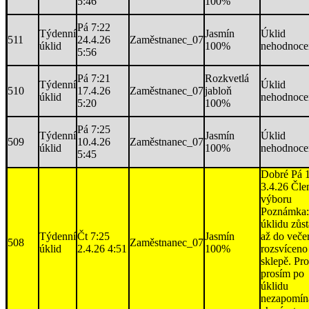
5:46
100%
Pá 7:22
Týdenní
Jasmín
Úklid
511
24.4.26
Zaměstnanec_07
úklid
100%
nehodnoce
5:56
Pá 7:21
Rozkvetlá
Týdenní
Úklid
510
17.4.26
Zaměstnanec_07
jabloň
úklid
nehodnoce
5:20
100%
Pá 7:25
Týdenní
Jasmín
Úklid
509
10.4.26
Zaměstnanec_07
úklid
100%
nehodnoce
5:45
Dobré Pá 
3.4.26 Čle
výboru
Poznámka:
úklidu zůst
Týdenní
Čt 7:25
Jasmín
až do veče
508
Zaměstnanec_07
úklid
2.4.26 4:51
100%
rozsvíceno
sklepě. Pro
prosím po
úklidu
nezapomín