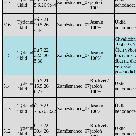
517
Zaměstnanec_07
jabloň
úklid
5.6.26 9:44
nehodnoce
100%
Pá 7:21
Týdenní
Jasmín
Úklid
516
29.5.26
Zaměstnanec_07
úklid
100%
nehodnoce
4:44
Chvalitebn
19:42 23.5
Pá 7:22
Člen výbo
Týdenní
Jasmín
515
22.5.26
Zaměstnanec_07
Poznámka:
úklid
100%
5:38
dbát na úk
ve vyšších
poschodích
Pá 7:21
Rozkvetlá
Týdenní
Úklid
514
15.5.26
Zaměstnanec_07
jabloň
úklid
nehodnoce
6:27
100%
Týdenní
Čt 7:23
Jasmín
Úklid
513
Zaměstnanec_07
úklid
7.5.26 8:22
100%
nehodnoce
Čt 7:22
Rozkvetlá
Týdenní
Úklid
512
30.4.26
Zaměstnanec_07
jabloň
úklid
nehodnoce