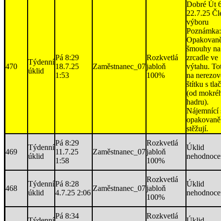
Dobré Út 
22.7.25 Čl
výboru
Poznámka:
Opakovaně
šmouhy na
Pá 8:29
Rozkvetlá
zrcadle ve
Týdenní
470
18.7.25
Zaměstnanec_07
jabloň
výtahu. To
úklid
1:53
100%
na nerezov
štítku s tla
(od mokré
hadru).
Nájemnící 
opakovaně
stěžují.
Pá 8:29
Rozkvetlá
Týdenní
Úklid
469
11.7.25
Zaměstnanec_07
jabloň
úklid
nehodnoce
1:58
100%
Rozkvetlá
Týdenní
Pá 8:28
Úklid
468
Zaměstnanec_07
jabloň
úklid
4.7.25 2:06
nehodnoce
100%
Pá 8:34
Rozkvetlá
Týdenní
Úklid