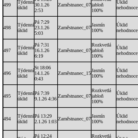
Týdenní
Úklid
499
30.1.26
Zaměstnanec_07
jabloň
úklid
nehodnoce
2:53
100%
Pá 7:29
Týdenní
Jasmín
Úklid
498
23.1.26
Zaměstnanec_07
úklid
100%
nehodnoce
5:03
Pá 7:31
Rozkvetlá
Týdenní
Úklid
497
16.1.26
Zaměstnanec_07
jabloň
úklid
nehodnoce
6:19
100%
St 18:06
Týdenní
Jasmín
Úklid
496
14.1.26
Zaměstnanec_15
úklid
100%
nehodnoce
0:43
Rozkvetlá
Týdenní
Pá 7:39
Úklid
495
Zaměstnanec_07
jabloň
úklid
9.1.26 4:36
nehodnoce
100%
Týdenní
Pá 13:29
Jasmín
Úklid
494
Zaměstnanec_07
úklid
2.1.26 1:03
100%
nehodnoce
Pá 12:24
Rozkvetlá