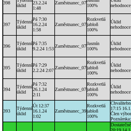
Týdenní
Jasmín
Úklid
398
23.2.24
Zaměstnanec_07
úklid
100%
nehodnoce
1:48
Pá 7:30
Rozkvetlá
Týdenní
Úklid
397
16.2.24
Zaměstnanec_07
jabloň
úklid
nehodnoce
1:58
100%
Týdenní
Pá 7:35
Jasmín
Úklid
396
Zaměstnanec_07
úklid
9.2.24 1:53
100%
nehodnoce
Rozkvetlá
Týdenní
Pá 7:29
Úklid
395
Zaměstnanec_07
jabloň
úklid
2.2.24 2:07
nehodnoce
100%
Pá 7:32
Rozkvetlá
Týdenní
Úklid
394
26.1.24
Zaměstnanec_07
jabloň
úklid
nehodnoce
2:11
100%
Chvalitebn
Út 12:37
Rozkvetlá
Týdenní
17:15 16.1
393
16.1.24
Zaměstnanec_39
jabloň
úklid
Člen výbo
1:02
100%
Poznámka:
Dostatečn
20:19 14.1