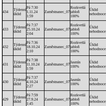
Pá 7:30
Rozkvetlá
Týdenní
Úklid
434
1.11.24
Zaměstnanec_07
jabloň
úklid
nehodnoce
1:59
100%
Pá 7:37
Rozkvetlá
Týdenní
Úklid
433
25.10.24
Zaměstnanec_07
jabloň
úklid
nehodnoce
2:04
100%
Pá 7:36
Rozkvetlá
Týdenní
Úklid
432
18.10.24
Zaměstnanec_07
jabloň
úklid
nehodnoce
2:10
100%
Pá 7:38
Týdenní
Jasmín
Úklid
431
11.10.24
Zaměstnanec_07
úklid
100%
nehodnoce
1:59
Pá 7:37
Týdenní
Jasmín
Úklid
430
4.10.24
Zaměstnanec_07
úklid
100%
nehodnoce
2:27
Pá 7:59
Rozkvetlá
Týdenní
Úklid
429
27.9.24
Zaměstnanec_07
jabloň
úklid
nehodnoce
1:45
100%