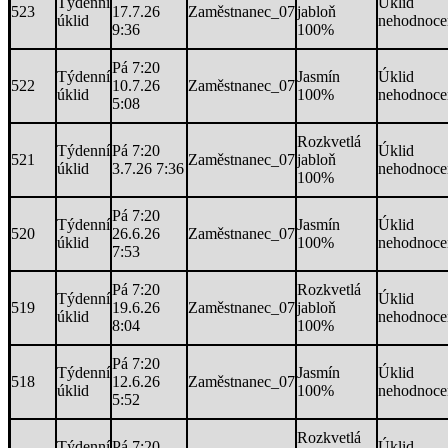
Týdenní
Úklid
523
17.7.26
Zaměstnanec_07
jabloň
úklid
nehodnoce
9:36
100%
Pá 7:20
Týdenní
Jasmín
Úklid
522
10.7.26
Zaměstnanec_07
úklid
100%
nehodnoce
5:08
Rozkvetlá
Týdenní
Pá 7:20
Úklid
521
Zaměstnanec_07
jabloň
úklid
3.7.26 7:36
nehodnoce
100%
Pá 7:20
Týdenní
Jasmín
Úklid
520
26.6.26
Zaměstnanec_07
úklid
100%
nehodnoce
7:53
Pá 7:20
Rozkvetlá
Týdenní
Úklid
519
19.6.26
Zaměstnanec_07
jabloň
úklid
nehodnoce
8:04
100%
Pá 7:20
Týdenní
Jasmín
Úklid
518
12.6.26
Zaměstnanec_07
úklid
100%
nehodnoce
5:52
Rozkvetlá
Týdenní
Pá 7:20
Úklid