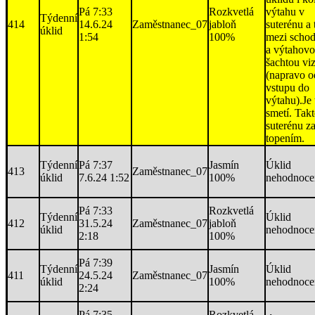
Pá 7:33
Rozkvetlá
výtahu v
Týdenní
414
14.6.24
Zaměstnanec_07
jabloň
suterénu a 
úklid
1:54
100%
mezi schod
a výtahov
šachtou viz
(napravo o
vstupu do
výtahu).Je
smetí. Takt
suterénu z
topením.
Týdenní
Pá 7:37
Jasmín
Úklid
413
Zaměstnanec_07
úklid
7.6.24 1:52
100%
nehodnoce
Pá 7:33
Rozkvetlá
Týdenní
Úklid
412
31.5.24
Zaměstnanec_07
jabloň
úklid
nehodnoce
2:18
100%
Pá 7:39
Týdenní
Jasmín
Úklid
411
24.5.24
Zaměstnanec_07
úklid
100%
nehodnoce
2:24
Pá 7:35
Rozkvetlá