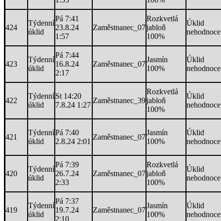
Pá 7:41
Rozkvetlá
Týdenní
Úklid
424
23.8.24
Zaměstnanec_07
jabloň
úklid
nehodnoce
1:57
100%
Pá 7:44
Týdenní
Jasmín
Úklid
423
16.8.24
Zaměstnanec_07
úklid
100%
nehodnoce
2:17
Rozkvetlá
Týdenní
St 14:20
Úklid
422
Zaměstnanec_39
jabloň
úklid
7.8.24 1:27
nehodnoce
100%
Týdenní
Pá 7:40
Jasmín
Úklid
421
Zaměstnanec_07
úklid
2.8.24 2:01
100%
nehodnoce
Pá 7:39
Rozkvetlá
Týdenní
Úklid
420
26.7.24
Zaměstnanec_07
jabloň
úklid
nehodnoce
2:33
100%
Pá 7:37
Týdenní
Jasmín
Úklid
419
19.7.24
Zaměstnanec_07
úklid
100%
nehodnoce
2:10