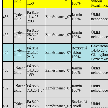
úklid
výboru
1:50
100%
Poznámka:
Pá 8:29
Týdenní
Jasmín
Úklid
456
11.4.25
Zaměstnanec_07
úklid
100%
nehodnoce
2:03
Pá 8:26
Týdenní
Jasmín
Úklid
455
28.3.25
Zaměstnanec_07
úklid
100%
nehodnoce
1:59
Chvaliteb
Pá 8:31
Rozkvetlá
Týdenní
14:45 23.3
454
21.3.25
Zaměstnanec_07
jabloň
úklid
Člen výbo
2:13
100%
Poznámka:
Pá 8:25
Týdenní
Jasmín
Úklid
453
14.3.25
Zaměstnanec_07
úklid
100%
nehodnoce
1:59
Týdenní
Pá 8:26
Jasmín
Úklid
452
Zaměstnanec_07
úklid
7.3.25 1:54
100%
nehodnoce
Pá 8:29
Rozkvetlá
Týdenní
Úklid
451
28.2.25
Zaměstnanec_07
jabloň