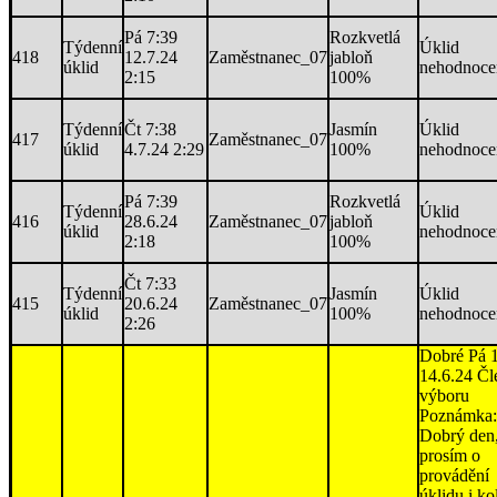
Pá 7:39
Rozkvetlá
Týdenní
Úklid
418
12.7.24
Zaměstnanec_07
jabloň
úklid
nehodnoce
2:15
100%
Týdenní
Čt 7:38
Jasmín
Úklid
417
Zaměstnanec_07
úklid
4.7.24 2:29
100%
nehodnoce
Pá 7:39
Rozkvetlá
Týdenní
Úklid
416
28.6.24
Zaměstnanec_07
jabloň
úklid
nehodnoce
2:18
100%
Čt 7:33
Týdenní
Jasmín
Úklid
415
20.6.24
Zaměstnanec_07
úklid
100%
nehodnoce
2:26
Dobré Pá 
14.6.24 Čl
výboru
Poznámka:
Dobrý den
prosím o
provádění
úklidu i k