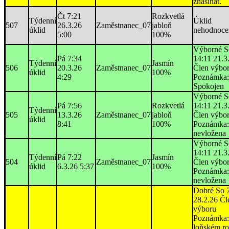
zhasínat.
Čt 7:21
Rozkvetlá
Týdenní
Úklid
507
26.3.26
Zaměstnanec_07
jabloň
úklid
nehodnoce
5:00
100%
Výborné S
Pá 7:34
14:11 21.3
Týdenní
Jasmín
506
20.3.26
Zaměstnanec_07
Člen výbo
úklid
100%
4:29
Poznámka:
Spokojen
Výborné S
Pá 7:56
Rozkvetlá
14:11 21.3
Týdenní
505
13.3.26
Zaměstnanec_07
jabloň
Člen výbo
úklid
8:41
100%
Poznámka:
nevložena
Výborné S
14:11 21.3
Týdenní
Pá 7:22
Jasmín
504
Zaměstnanec_07
Člen výbo
úklid
6.3.26 5:37
100%
Poznámka:
nevložena
Dobré So 
28.2.26 Čl
výboru
Poznámka
loňském ro