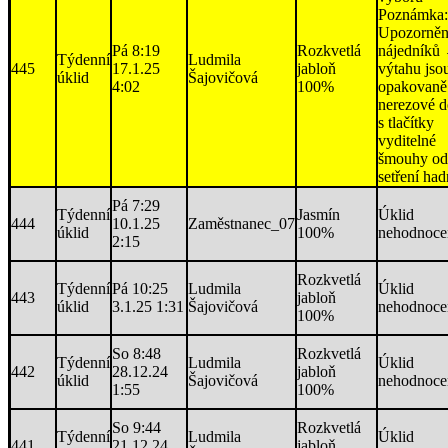
Poznámka:
Upozorněn
Pá 8:19
Rozkvetlá
nájedníků
Týdenní
Ludmila
445
17.1.25
jabloň
výtahu jso
úklid
Šajovičová
4:02
100%
opakovaně
nerezové d
s tlačítky
vyditelné
šmouhy od
setření ha
Pá 7:29
Týdenní
Jasmín
Úklid
444
10.1.25
Zaměstnanec_07
úklid
100%
nehodnoce
2:15
Rozkvetlá
Týdenní
Pá 10:25
Ludmila
Úklid
443
jabloň
úklid
3.1.25 1:31
Šajovičová
nehodnoce
100%
So 8:48
Rozkvetlá
Týdenní
Ludmila
Úklid
442
28.12.24
jabloň
úklid
Šajovičová
nehodnoce
1:55
100%
So 9:44
Rozkvetlá
Týdenní
Ludmila
Úklid
441
21.12.24
jabloň