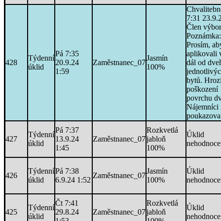
Chvalitebn
7:31 23.9.
Člen výbo
Poznámka:
Prosím, aby
Pá 7:35
aplikovali
Týdenní
Jasmín
428
20.9.24
Zaměstnanec_07
dál od dveř
úklid
100%
1:59
jednotlivý
bytů. Hroz
poškození
povrchu dv
Nájemníci 
poukazoval
Pá 7:37
Rozkvetlá
Týdenní
Úklid
427
13.9.24
Zaměstnanec_07
jabloň
úklid
nehodnoce
1:45
100%
Týdenní
Pá 7:38
Jasmín
Úklid
426
Zaměstnanec_07
úklid
6.9.24 1:52
100%
nehodnoce
Čt 7:41
Rozkvetlá
Týdenní
Úklid
425
29.8.24
Zaměstnanec_07
jabloň
úklid
nehodnoce
1:53
100%