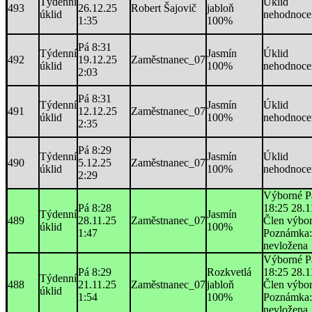
Týdenní
Úklid
493
26.12.25
Robert Šajovič
jabloň
úklid
nehodnoce
1:35
100%
Pá 8:31
Týdenní
Jasmín
Úklid
492
19.12.25
Zaměstnanec_07
úklid
100%
nehodnoce
2:03
Pá 8:31
Týdenní
Jasmín
Úklid
491
12.12.25
Zaměstnanec_07
úklid
100%
nehodnoce
2:35
Pá 8:29
Týdenní
Jasmín
Úklid
490
5.12.25
Zaměstnanec_07
úklid
100%
nehodnoce
2:29
Výborné P
Pá 8:28
18:25 28.1
Týdenní
Jasmín
489
28.11.25
Zaměstnanec_07
Člen výbo
úklid
100%
1:47
Poznámka:
nevložena
Výborné P
Pá 8:29
Rozkvetlá
18:25 28.1
Týdenní
488
21.11.25
Zaměstnanec_07
jabloň
Člen výbo
úklid
1:54
100%
Poznámka:
nevložena