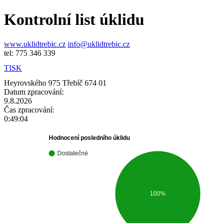
Kontrolní list úklidu
www.uklidtrebic.cz
info@uklidtrebic.cz
tel: 775 346 339
TISK
Heyrovského 975 Třebíč 674 01
Datum zpracování:
9.8.2026
Čas zpracování:
0:49:04
Hodnocení posledního úklidu
Dostatečné
100%