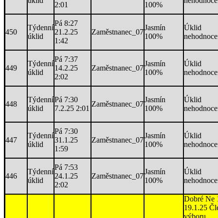
úklid
nehodnoce
2:01
100%
Pá 8:27
Týdenní
Jasmín
Úklid
450
21.2.25
Zaměstnanec_07
úklid
100%
nehodnoce
1:42
Pá 7:37
Týdenní
Jasmín
Úklid
449
14.2.25
Zaměstnanec_07
úklid
100%
nehodnoce
2:02
Týdenní
Pá 7:30
Jasmín
Úklid
448
Zaměstnanec_07
úklid
7.2.25 2:01
100%
nehodnoce
Pá 7:30
Týdenní
Jasmín
Úklid
447
31.1.25
Zaměstnanec_07
úklid
100%
nehodnoce
1:59
Pá 7:53
Týdenní
Jasmín
Úklid
446
24.1.25
Zaměstnanec_07
úklid
100%
nehodnoce
2:02
Dobré Ne 
19.1.25 Čl
výboru