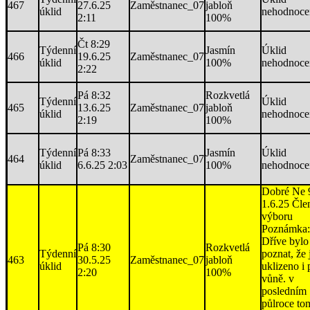
467
27.6.25
Zaměstnanec_07
jabloň
úklid
nehodnoce
2:11
100%
Čt 8:29
Týdenní
Jasmín
Úklid
466
19.6.25
Zaměstnanec_07
úklid
100%
nehodnoce
2:22
Pá 8:32
Rozkvetlá
Týdenní
Úklid
465
13.6.25
Zaměstnanec_07
jabloň
úklid
nehodnoce
2:19
100%
Týdenní
Pá 8:33
Jasmín
Úklid
464
Zaměstnanec_07
úklid
6.6.25 2:03
100%
nehodnoce
Dobré Ne 
1.6.25 Čle
výboru
Poznámka:
Dříve bylo
Pá 8:30
Rozkvetlá
Týdenní
poznat, že 
463
30.5.25
Zaměstnanec_07
jabloň
úklid
uklizeno i 
2:20
100%
vůně. v
posledním
půlroce to