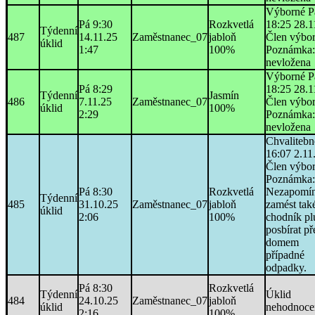
Výborné P
Pá 9:30
Rozkvetlá
18:25 28.1
Týdenní
487
14.11.25
Zaměstnanec_07
jabloň
Člen výbo
úklid
1:47
100%
Poznámka:
nevložena
Výborné P
Pá 8:29
18:25 28.1
Týdenní
Jasmín
486
7.11.25
Zaměstnanec_07
Člen výbo
úklid
100%
2:29
Poznámka:
nevložena
Chvaliteb
16:07 2.11
Člen výbo
Poznámka:
Pá 8:30
Rozkvetlá
Nezapomín
Týdenní
485
31.10.25
Zaměstnanec_07
jabloň
zamést tak
úklid
2:06
100%
chodník pl
posbírat př
domem
případné
odpadky.
Pá 8:30
Rozkvetlá
Týdenní
Úklid
484
24.10.25
Zaměstnanec_07
jabloň
úklid
nehodnoce
2:16
100%