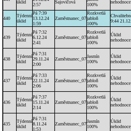
úklid
Šajovičová
nehodnoce
2:57
100%
Pá 7:39
Rozkvetlá
Týdenní
Chvalitebn
440
13.12.24
Zaměstnanec_07
jabloň
úklid
9:44 21.12
1:59
100%
Pá 7:32
Rozkvetlá
Týdenní
Úklid
439
6.12.24
Zaměstnanec_07
jabloň
úklid
nehodnoce
2:41
100%
Pá 7:31
Týdenní
Jasmín
Úklid
438
29.11.24
Zaměstnanec_07
úklid
100%
nehodnoce
2:00
Pá 7:33
Rozkvetlá
Týdenní
Úklid
437
22.11.24
Zaměstnanec_07
jabloň
úklid
nehodnoce
2:06
100%
Pá 7:37
Rozkvetlá
Týdenní
Úklid
436
15.11.24
Zaměstnanec_07
jabloň
úklid
nehodnoce
2:14
100%
Pá 7:31
Týdenní
Jasmín
Úklid
435
8.11.24
Zaměstnanec_07
úklid
100%
nehodnoce
1:53