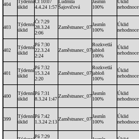
Týdenní
Čt 10:07
Ludmila
Jasmín
Úklid
404
úklid
4.4.24 1:57
Šajovičová
100%
nehodnoce
Čt 7:29
Týdenní
Jasmín
Úklid
403
28.3.24
Zaměstnanec_07
úklid
100%
nehodnoce
2:06
Pá 7:30
Rozkvetlá
Týdenní
Úklid
402
22.3.24
Zaměstnanec_07
jabloň
úklid
nehodnoce
2:24
100%
Pá 7:32
Rozkvetlá
Týdenní
Úklid
401
15.3.24
Zaměstnanec_07
jabloň
úklid
nehodnoce
2:20
100%
Týdenní
Pá 7:31
Jasmín
Úklid
400
Zaměstnanec_07
úklid
8.3.24 1:47
100%
nehodnoce
Týdenní
Pá 7:42
Jasmín
Úklid
399
Zaměstnanec_07
úklid
1.3.24 2:13
100%
nehodnoce
Pá 7:29