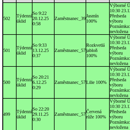
Výborné Ú
10:30 23.1
So 9:22
Týdenní
Jasmín
Předseda
502
20.12.25
Zaměstnanec_39
úklid
100%
výboru
0:58
Poznámka:
nevložena
Výborné Ú
10:30 23.1
So 9:33
Rozkvetlá
Týdenní
Předseda
501
13.12.25
Zaměstnanec_57
jabloň
úklid
výboru
0:37
100%
Poznámka:
nevložena
Výborné Ú
10:30 23.1
So 20:21
Týdenní
Předseda
500
6.12.25
Zaměstnanec_57
Lilie 100%
úklid
výboru
0:29
Poznámka:
nevložena
Výborné Ú
10:30 23.1
So 22:20
Týdenní
Červená
Předseda
499
29.11.25
Zaměstnanec_57
úklid
růže 100%
výboru
0:30
Poznámka:
nevložena