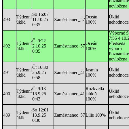
Poznámka:
nevložena
So 16:07
Týdenní
Oceán
Úklid
493
11.10.25
Zaměstnanec_57
úklid
100%
nehodnoce
0:35
Výborné S
7:55 4.10.
Čt 9:22
Týdenní
Oceán
Předseda
492
2.10.25
Zaměstnanec_57
úklid
100%
výboru
0:35
Poznámka:
nevložena
Čt 16:30
Týdenní
Jasmín
Úklid
491
25.9.25
Zaměstnanec_41
úklid
100%
nehodnoce
0:58
Čt 9:13
Rozkvetlá
Týdenní
Úklid
490
18.9.25
Zaměstnanec_41
jabloň
úklid
nehodnoce
0:43
100%
So 12:01
Týdenní
Úklid
489
13.9.25
Zaměstnanec_57
Lilie 100%
úklid
nehodnoce
0:30