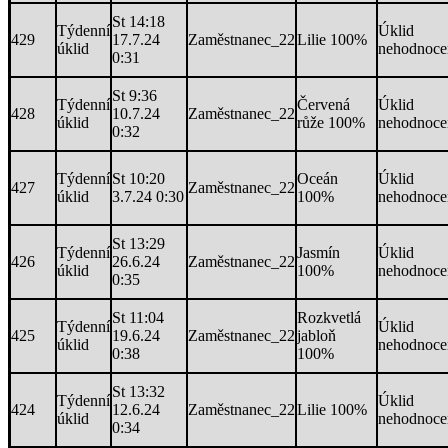
St 14:18
Týdenní
Úklid
429
17.7.24
Zaměstnanec_22
Lilie 100%
úklid
nehodnoce
0:31
St 9:36
Týdenní
Červená
Úklid
428
10.7.24
Zaměstnanec_22
úklid
růže 100%
nehodnoce
0:32
Týdenní
St 10:20
Oceán
Úklid
427
Zaměstnanec_22
úklid
3.7.24 0:30
100%
nehodnoce
St 13:29
Týdenní
Jasmín
Úklid
426
26.6.24
Zaměstnanec_22
úklid
100%
nehodnoce
0:35
St 11:04
Rozkvetlá
Týdenní
Úklid
425
19.6.24
Zaměstnanec_22
jabloň
úklid
nehodnoce
0:38
100%
St 13:32
Týdenní
Úklid
424
12.6.24
Zaměstnanec_22
Lilie 100%
úklid
nehodnoce
0:34