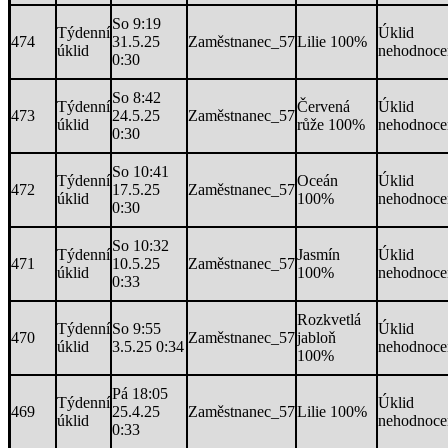
So 9:19
Týdenní
Úklid
474
31.5.25
Zaměstnanec_57
Lilie 100%
úklid
nehodnoce
0:30
So 8:42
Týdenní
Červená
Úklid
473
24.5.25
Zaměstnanec_57
úklid
růže 100%
nehodnoce
0:30
So 10:41
Týdenní
Oceán
Úklid
472
17.5.25
Zaměstnanec_57
úklid
100%
nehodnoce
0:30
So 10:32
Týdenní
Jasmín
Úklid
471
10.5.25
Zaměstnanec_57
úklid
100%
nehodnoce
0:33
Rozkvetlá
Týdenní
So 9:55
Úklid
470
Zaměstnanec_57
jabloň
úklid
3.5.25 0:34
nehodnoce
100%
Pá 18:05
Týdenní
Úklid
469
25.4.25
Zaměstnanec_57
Lilie 100%
úklid
nehodnoce
0:33