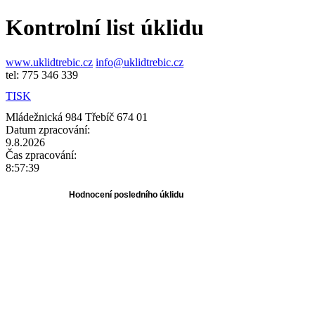
Kontrolní list úklidu
www.uklidtrebic.cz
info@uklidtrebic.cz
tel: 775 346 339
TISK
Mládežnická 984 Třebíč 674 01
Datum zpracování:
9.8.2026
Čas zpracování:
8:57:39
Hodnocení posledního úklidu