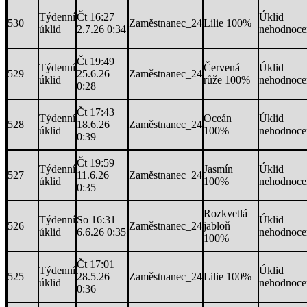
Týdenní
Čt 16:27
Úklid
530
Zaměstnanec_24
Lilie 100%
úklid
2.7.26 0:34
nehodnoce
Čt 19:49
Týdenní
Červená
Úklid
529
25.6.26
Zaměstnanec_24
úklid
růže 100%
nehodnoce
0:28
Čt 17:43
Týdenní
Oceán
Úklid
528
18.6.26
Zaměstnanec_24
úklid
100%
nehodnoce
0:39
Čt 19:59
Týdenní
Jasmín
Úklid
527
11.6.26
Zaměstnanec_24
úklid
100%
nehodnoce
0:35
Rozkvetlá
Týdenní
So 16:31
Úklid
526
Zaměstnanec_24
jabloň
úklid
6.6.26 0:35
nehodnoce
100%
Čt 17:01
Týdenní
Úklid
525
28.5.26
Zaměstnanec_24
Lilie 100%
úklid
nehodnoce
0:36