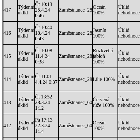
Čt 10:13
Týdenní
Oceán
Úklid
417
25.4.24
Zaměstnanec_28
úklid
100%
nehodnoce
0:46
Čt 10:40
Týdenní
Jasmín
Úklid
416
18.4.24
Zaměstnanec_28
úklid
100%
nehodnoce
0:43
Čt 10:08
Rozkvetlá
Týdenní
Úklid
415
11.4.24
Zaměstnanec_28
jabloň
úklid
nehodnoce
0:38
100%
Týdenní
Čt 11:01
Úklid
414
Zaměstnanec_28
Lilie 100%
úklid
4.4.24 0:37
nehodnoce
Čt 13:52
Týdenní
Červená
Úklid
413
28.3.24
Zaměstnanec_60
úklid
růže 100%
nehodnoce
1:12
Pá 17:13
Týdenní
Oceán
Úklid
412
22.3.24
Zaměstnanec_60
úklid
100%
nehodnoce
1:14