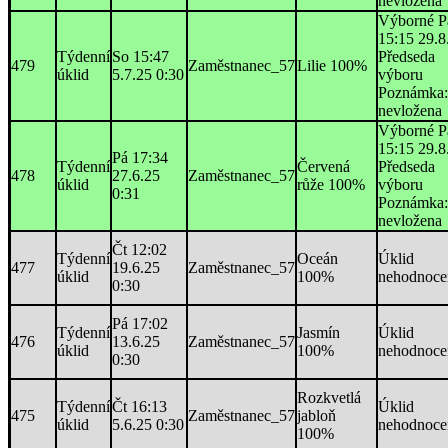
nevložena
Výborné P
15:15 29.8
Týdenní
So 15:47
Předseda
479
Zaměstnanec_57
Lilie 100%
úklid
5.7.25 0:30
výboru
Poznámka:
nevložena
Výborné P
15:15 29.8
Pá 17:34
Týdenní
Červená
Předseda
478
27.6.25
Zaměstnanec_57
úklid
růže 100%
výboru
0:31
Poznámka:
nevložena
Čt 12:02
Týdenní
Oceán
Úklid
477
19.6.25
Zaměstnanec_57
úklid
100%
nehodnoce
0:30
Pá 17:02
Týdenní
Jasmín
Úklid
476
13.6.25
Zaměstnanec_57
úklid
100%
nehodnoce
0:30
Rozkvetlá
Týdenní
Čt 16:13
Úklid
475
Zaměstnanec_57
jabloň
úklid
5.6.25 0:30
nehodnoce
100%