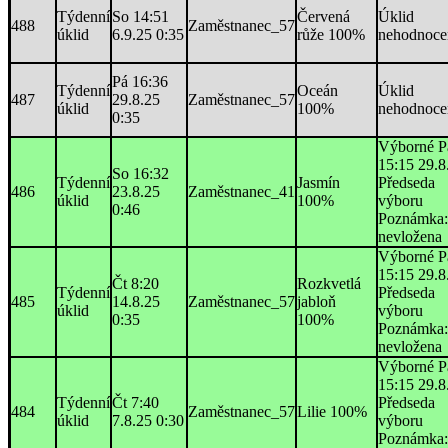
Týdenní
So 14:51
Červená
Úklid
488
Zaměstnanec_57
úklid
6.9.25 0:35
růže 100%
nehodnoce
Pá 16:36
Týdenní
Oceán
Úklid
487
29.8.25
Zaměstnanec_57
úklid
100%
nehodnoce
0:35
Výborné P
15:15 29.8
So 16:32
Týdenní
Jasmín
Předseda
486
23.8.25
Zaměstnanec_41
úklid
100%
výboru
0:46
Poznámka:
nevložena
Výborné P
15:15 29.8
Čt 8:20
Rozkvetlá
Týdenní
Předseda
485
14.8.25
Zaměstnanec_57
jabloň
úklid
výboru
0:35
100%
Poznámka:
nevložena
Výborné P
15:15 29.8
Týdenní
Čt 7:40
Předseda
484
Zaměstnanec_57
Lilie 100%
úklid
7.8.25 0:30
výboru
Poznámka: