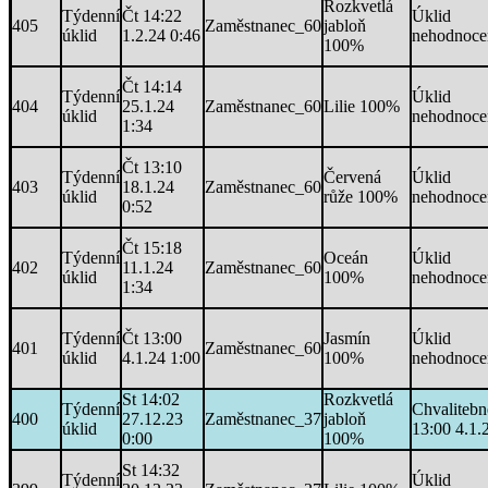
Rozkvetlá
Týdenní
Čt 14:22
Úklid
405
Zaměstnanec_60
jabloň
úklid
1.2.24 0:46
nehodnoce
100%
Čt 14:14
Týdenní
Úklid
404
25.1.24
Zaměstnanec_60
Lilie 100%
úklid
nehodnoce
1:34
Čt 13:10
Týdenní
Červená
Úklid
403
18.1.24
Zaměstnanec_60
úklid
růže 100%
nehodnoce
0:52
Čt 15:18
Týdenní
Oceán
Úklid
402
11.1.24
Zaměstnanec_60
úklid
100%
nehodnoce
1:34
Týdenní
Čt 13:00
Jasmín
Úklid
401
Zaměstnanec_60
úklid
4.1.24 1:00
100%
nehodnoce
St 14:02
Rozkvetlá
Týdenní
Chvalitebn
400
27.12.23
Zaměstnanec_37
jabloň
úklid
13:00 4.1.
0:00
100%
St 14:32
Týdenní
Úklid