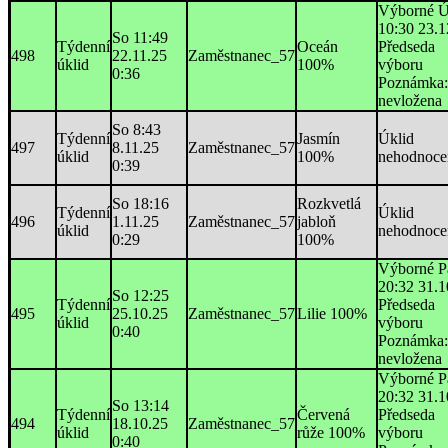
Výborné Ú
10:30 23.1
So 11:49
Týdenní
Oceán
Předseda
498
22.11.25
Zaměstnanec_57
úklid
100%
výboru
0:36
Poznámka:
nevložena
So 8:43
Týdenní
Jasmín
Úklid
497
8.11.25
Zaměstnanec_57
úklid
100%
nehodnoce
0:39
So 18:16
Rozkvetlá
Týdenní
Úklid
496
1.11.25
Zaměstnanec_57
jabloň
úklid
nehodnoce
0:29
100%
Výborné P
20:32 31.1
So 12:25
Týdenní
Předseda
495
25.10.25
Zaměstnanec_57
Lilie 100%
úklid
výboru
0:40
Poznámka:
nevložena
Výborné P
20:32 31.1
So 13:14
Týdenní
Červená
Předseda
494
18.10.25
Zaměstnanec_57
úklid
růže 100%
výboru
0:40