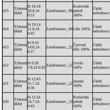
St 16:18
Rozkvetlá
Týdenní
Úklid
435
28.8.24
Zaměstnanec_06
jabloň
úklid
nehodnoce
0:53
100%
St 19:14
Týdenní
Úklid
434
21.8.24
Zaměstnanec_06
Lilie 100%
úklid
nehodnoce
0:45
St 9:10
Týdenní
Červená
Úklid
433
14.8.24
Zaměstnanec_22
úklid
růže 100%
nehodnoce
0:27
Týdenní
St 9:30
Oceán
Úklid
432
Zaměstnanec_22
úklid
7.8.24 0:30
100%
nehodnoce
St 12:43
Týdenní
Jasmín
Úklid
431
31.7.24
Zaměstnanec_22
úklid
100%
nehodnoce
0:36
St 11:54
Rozkvetlá
Týdenní
Úklid
430
24.7.24
Zaměstnanec_22
jabloň
úklid
nehodnoce
0:43
100%