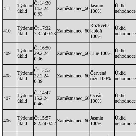
Čt 14:30
Týdenní
Jasmín
Úklid
411
14.3.24
Zaměstnanec_60
úklid
100%
nehodnoce
0:53
Rozkvetlá
Týdenní
Čt 17:32
Úklid
410
Zaměstnanec_60
jabloň
úklid
7.3.24 0:53
nehodnoce
100%
Čt 16:50
Týdenní
Úklid
409
29.2.24
Zaměstnanec_60
Lilie 100%
úklid
nehodnoce
0:36
Čt 13:52
Týdenní
Červená
Úklid
408
22.2.24
Zaměstnanec_60
úklid
růže 100%
nehodnoce
0:39
Čt 14:47
Týdenní
Oceán
Úklid
407
15.2.24
Zaměstnanec_60
úklid
100%
nehodnoce
0:46
Týdenní
Čt 15:57
Jasmín
Úklid
406
Zaměstnanec_60
úklid
8.2.24 0:52
100%
nehodnoce