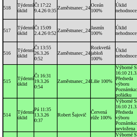
Týdenní
Čt 17:22
Oceán
Úklid
518
Zaměstnanec_24
úklid
9.4.26 0:35
100%
nehodnoce
Týdenní
Čt 15:09
Jasmín
Úklid
517
Zaměstnanec_24
úklid
2.4.26 0:52
100%
nehodnoce
Čt 13:55
Rozkvetlá
Týdenní
Úklid
516
26.3.26
Zaměstnanec_24
jabloň
úklid
nehodnoce
0:52
100%
Výborné S
16:10 21.3
Čt 16:31
Týdenní
Předseda
515
19.3.26
Zaměstnanec_24
Lilie 100%
úklid
výboru
0:54
Poznámka
pořádku
Výborné S
16:10 21.3
Pá 11:35
Týdenní
Červená
Předseda
514
13.3.26
Robert Šajovič
úklid
růže 100%
výboru
0:37
Poznámka:
nevložena
Výborné S