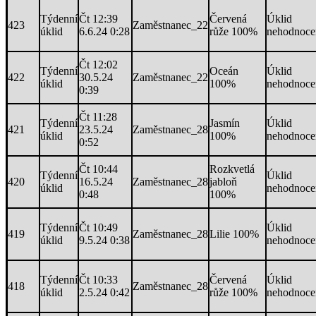
Týdenní
Čt 12:39
Červená
Úklid
423
Zaměstnanec_22
úklid
6.6.24 0:28
růže 100%
nehodnoce
Čt 12:02
Týdenní
Oceán
Úklid
422
30.5.24
Zaměstnanec_22
úklid
100%
nehodnoce
0:39
Čt 11:28
Týdenní
Jasmín
Úklid
421
23.5.24
Zaměstnanec_28
úklid
100%
nehodnoce
0:52
Čt 10:44
Rozkvetlá
Týdenní
Úklid
420
16.5.24
Zaměstnanec_28
jabloň
úklid
nehodnoce
0:48
100%
Týdenní
Čt 10:49
Úklid
419
Zaměstnanec_28
Lilie 100%
úklid
9.5.24 0:38
nehodnoce
Týdenní
Čt 10:33
Červená
Úklid
418
Zaměstnanec_28
úklid
2.5.24 0:42
růže 100%
nehodnoce