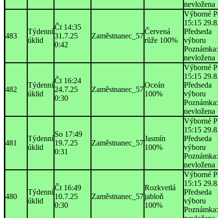
nevložena
Výborné P
15:15 29.8
Čt 14:35
Týdenní
Červená
Předseda
483
31.7.25
Zaměstnanec_57
úklid
růže 100%
výboru
0:42
Poznámka:
nevložena
Výborné P
15:15 29.8
Čt 16:24
Týdenní
Oceán
Předseda
482
24.7.25
Zaměstnanec_57
úklid
100%
výboru
0:30
Poznámka:
nevložena
Výborné P
15:15 29.8
So 17:49
Týdenní
Jasmín
Předseda
481
19.7.25
Zaměstnanec_57
úklid
100%
výboru
0:31
Poznámka:
nevložena
Výborné P
15:15 29.8
Čt 16:49
Rozkvetlá
Týdenní
Předseda
480
10.7.25
Zaměstnanec_57
jabloň
úklid
výboru
0:30
100%
Poznámka: