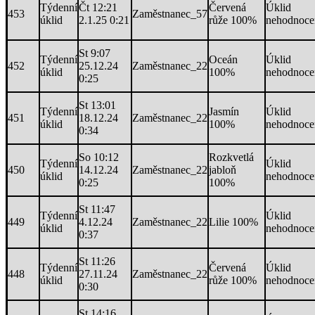
Týdenní
Čt 12:21
Červená
Úklid
453
Zaměstnanec_57
úklid
2.1.25 0:21
růže 100%
nehodnoce
St 9:07
Týdenní
Oceán
Úklid
452
25.12.24
Zaměstnanec_22
úklid
100%
nehodnoce
0:25
St 13:01
Týdenní
Jasmín
Úklid
451
18.12.24
Zaměstnanec_22
úklid
100%
nehodnoce
0:34
So 10:12
Rozkvetlá
Týdenní
Úklid
450
14.12.24
Zaměstnanec_22
jabloň
úklid
nehodnoce
0:25
100%
St 11:47
Týdenní
Úklid
449
4.12.24
Zaměstnanec_22
Lilie 100%
úklid
nehodnoce
0:37
St 11:26
Týdenní
Červená
Úklid
448
27.11.24
Zaměstnanec_22
úklid
růže 100%
nehodnoce
0:30
St 14:16