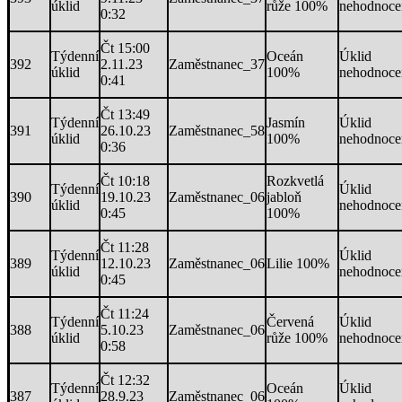
úklid
růže 100%
nehodnoce
0:32
Čt 15:00
Týdenní
Oceán
Úklid
392
2.11.23
Zaměstnanec_37
úklid
100%
nehodnoce
0:41
Čt 13:49
Týdenní
Jasmín
Úklid
391
26.10.23
Zaměstnanec_58
úklid
100%
nehodnoce
0:36
Čt 10:18
Rozkvetlá
Týdenní
Úklid
390
19.10.23
Zaměstnanec_06
jabloň
úklid
nehodnoce
0:45
100%
Čt 11:28
Týdenní
Úklid
389
12.10.23
Zaměstnanec_06
Lilie 100%
úklid
nehodnoce
0:45
Čt 11:24
Týdenní
Červená
Úklid
388
5.10.23
Zaměstnanec_06
úklid
růže 100%
nehodnoce
0:58
Čt 12:32
Týdenní
Oceán
Úklid
387
28.9.23
Zaměstnanec_06