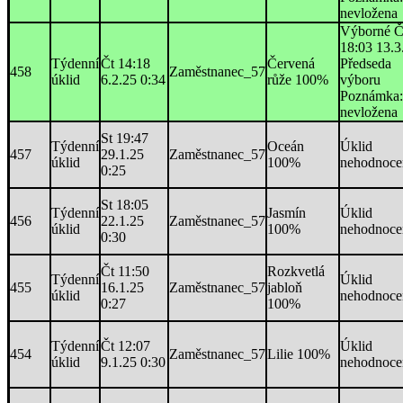
nevložena
Výborné Č
18:03 13.3
Týdenní
Čt 14:18
Červená
Předseda
458
Zaměstnanec_57
úklid
6.2.25 0:34
růže 100%
výboru
Poznámka:
nevložena
St 19:47
Týdenní
Oceán
Úklid
457
29.1.25
Zaměstnanec_57
úklid
100%
nehodnoce
0:25
St 18:05
Týdenní
Jasmín
Úklid
456
22.1.25
Zaměstnanec_57
úklid
100%
nehodnoce
0:30
Čt 11:50
Rozkvetlá
Týdenní
Úklid
455
16.1.25
Zaměstnanec_57
jabloň
úklid
nehodnoce
0:27
100%
Týdenní
Čt 12:07
Úklid
454
Zaměstnanec_57
Lilie 100%
úklid
9.1.25 0:30
nehodnoce