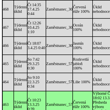
Čt 14:35
Týdenní
Červená
Úklid
468
17.4.25
Zaměstnanec_30
úklid
růže 100%
nehodnoce
0:44
Čt 12:26
Týdenní
Oceán
Úklid
467
10.4.25
Zaměstnanec_30
úklid
100%
nehodnoce
1:10
Týdenní
Čt 18:07
Jasmín
Úklid
466
Zaměstnanec_30
úklid
3.4.25 0:40
100%
nehodnoce
So 7:42
Rozkvetlá
Týdenní
Úklid
465
29.3.25
Zaměstnanec_57
jabloň
úklid
nehodnoce
0:30
100%
So 9:10
Týdenní
Úklid
464
22.3.25
Zaměstnanec_57
Lilie 100%
úklid
nehodnoce
0:34
Výborné Č
18:02 13.3
Čt 10:23
Týdenní
Červená
Předseda
463
13.3.25
Zaměstnanec_57
úklid
růže 100%
výboru
0:39