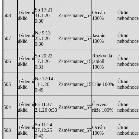
So 17:21
Týdenní
Oceán
Úklid
508
31.1.26
Zaměstnanec_57
úklid
100%
nehodnoce
0:30
Ne 9:13
Týdenní
Jasmín
Úklid
507
25.1.26
Zaměstnanec_57
úklid
100%
nehodnoce
0:30
So 20:22
Rozkvetlá
Týdenní
Úklid
506
17.1.26
Zaměstnanec_15
jabloň
úklid
nehodnoce
0:31
100%
Ne 12:14
Týdenní
Úklid
505
11.1.26
Zaměstnanec_15
Lilie 100%
úklid
nehodnoce
0:49
Týdenní
Pá 11:37
Červená
Úklid
504
Zaměstnanec_57
úklid
2.1.26 0:33
růže 100%
nehodnoce
So 11:24
Týdenní
Oceán
Úklid
503
27.12.25
Zaměstnanec_57
úklid
100%
nehodnoce
0:42