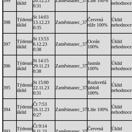
399
20.12.23
Zaměstnanec_37
Lilie 100%
úklid
nehodnoce
0:31
St 14:03
Týdenní
Červená
Úklid
398
13.12.23
Zaměstnanec_37
úklid
růže 100%
nehodnoce
0:35
St 13:53
Týdenní
Oceán
Úklid
397
6.12.23
Zaměstnanec_37
úklid
100%
nehodnoce
0:38
St 14:15
Týdenní
Jasmín
Úklid
396
29.11.23
Zaměstnanec_37
úklid
100%
nehodnoce
0:38
St 15:00
Rozkvetlá
Týdenní
Úklid
395
22.11.23
Zaměstnanec_37
jabloň
úklid
nehodnoce
0:31
100%
Čt 7:53
Týdenní
Úklid
394
16.11.23
Zaměstnanec_37
Lilie 100%
úklid
nehodnoce
0:27
Čt 9:14
Týdenní
Červená
Úklid
393
9.11.23
Zaměstnanec_37