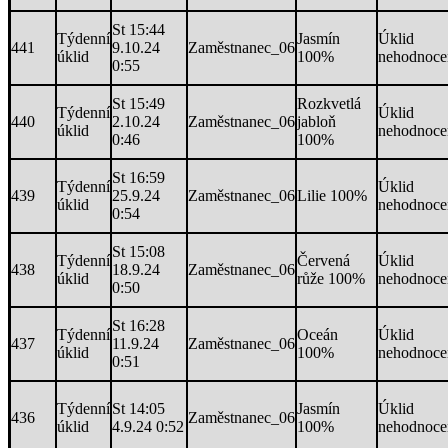
St 15:44
Týdenní
Jasmín
Úklid
441
9.10.24
Zaměstnanec_06
úklid
100%
nehodnoce
0:55
St 15:49
Rozkvetlá
Týdenní
Úklid
440
2.10.24
Zaměstnanec_06
jabloň
úklid
nehodnoce
0:46
100%
St 16:59
Týdenní
Úklid
439
25.9.24
Zaměstnanec_06
Lilie 100%
úklid
nehodnoce
0:54
St 15:08
Týdenní
Červená
Úklid
438
18.9.24
Zaměstnanec_06
úklid
růže 100%
nehodnoce
0:50
St 16:28
Týdenní
Oceán
Úklid
437
11.9.24
Zaměstnanec_06
úklid
100%
nehodnoce
0:51
Týdenní
St 14:05
Jasmín
Úklid
436
Zaměstnanec_06
úklid
4.9.24 0:52
100%
nehodnoce