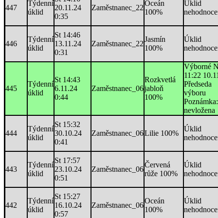
Týdenní
Oceán
Úklid
447
20.11.24
Zaměstnanec_22
úklid
100%
nehodnoce
0:35
St 14:46
Týdenní
Jasmín
Úklid
446
13.11.24
Zaměstnanec_22
úklid
100%
nehodnoce
0:31
Výborné 
11:22 10.1
St 14:43
Rozkvetlá
Týdenní
Předseda
445
6.11.24
Zaměstnanec_06
jabloň
úklid
výboru
0:44
100%
Poznámka:
nevložena
St 15:32
Týdenní
Úklid
444
30.10.24
Zaměstnanec_06
Lilie 100%
úklid
nehodnoce
0:41
St 17:57
Týdenní
Červená
Úklid
443
23.10.24
Zaměstnanec_06
úklid
růže 100%
nehodnoce
0:51
St 15:27
Týdenní
Oceán
Úklid
442
16.10.24
Zaměstnanec_06
úklid
100%
nehodnoce
0:57