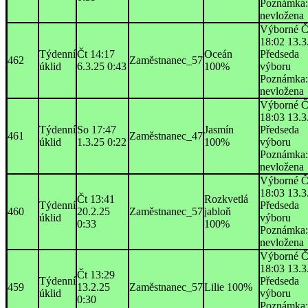
Poznámka:
nevložena
Výborné Č
18:02 13.3
Týdenní
Čt 14:17
Oceán
Předseda
462
Zaměstnanec_57
úklid
6.3.25 0:43
100%
výboru
Poznámka:
nevložena
Výborné Č
18:03 13.3
Týdenní
So 17:47
Jasmín
Předseda
461
Zaměstnanec_47
úklid
1.3.25 0:22
100%
výboru
Poznámka:
nevložena
Výborné Č
18:03 13.3
Čt 13:41
Rozkvetlá
Týdenní
Předseda
460
20.2.25
Zaměstnanec_57
jabloň
úklid
výboru
0:33
100%
Poznámka:
nevložena
Výborné Č
18:03 13.3
Čt 13:29
Týdenní
Předseda
459
13.2.25
Zaměstnanec_57
Lilie 100%
úklid
výboru
0:30
Poznámka: