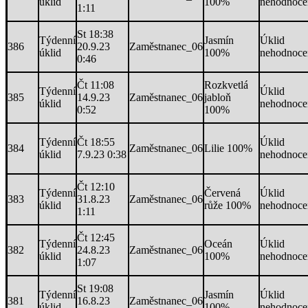
úklid
100%
nehodnoce
1:11
St 18:38
Týdenní
Jasmín
Úklid
386
20.9.23
Zaměstnanec_06
úklid
100%
nehodnoce
0:46
Čt 11:08
Rozkvetlá
Týdenní
Úklid
385
14.9.23
Zaměstnanec_06
jabloň
úklid
nehodnoce
0:52
100%
Týdenní
Čt 18:55
Úklid
384
Zaměstnanec_06
Lilie 100%
úklid
7.9.23 0:38
nehodnoce
Čt 12:10
Týdenní
Červená
Úklid
383
31.8.23
Zaměstnanec_06
úklid
růže 100%
nehodnoce
1:11
Čt 12:45
Týdenní
Oceán
Úklid
382
24.8.23
Zaměstnanec_06
úklid
100%
nehodnoce
1:07
St 19:08
Týdenní
Jasmín
Úklid
381
16.8.23
Zaměstnanec_06
úklid
100%
nehodnoce