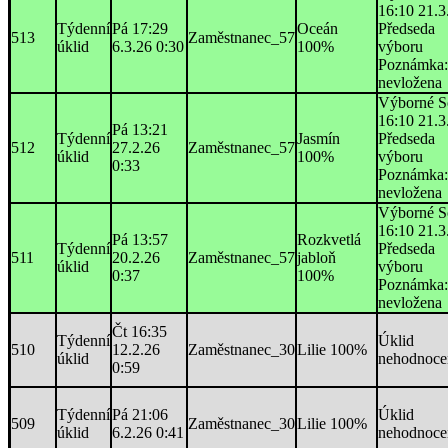
16:10 21.3
Týdenní
Pá 17:29
Oceán
Předseda
513
Zaměstnanec_57
úklid
6.3.26 0:30
100%
výboru
Poznámka:
nevložena
Výborné S
16:10 21.3
Pá 13:21
Týdenní
Jasmín
Předseda
512
27.2.26
Zaměstnanec_57
úklid
100%
výboru
0:33
Poznámka:
nevložena
Výborné S
16:10 21.3
Pá 13:57
Rozkvetlá
Týdenní
Předseda
511
20.2.26
Zaměstnanec_57
jabloň
úklid
výboru
0:37
100%
Poznámka:
nevložena
Čt 16:35
Týdenní
Úklid
510
12.2.26
Zaměstnanec_30
Lilie 100%
úklid
nehodnoce
0:59
Týdenní
Pá 21:06
Úklid
509
Zaměstnanec_30
Lilie 100%
úklid
6.2.26 0:41
nehodnoce