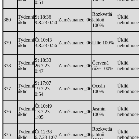
0:51
Rozkvetlá
Týdenní
St 18:36
Úklid
380
Zaměstnanec_06
jabloň
úklid
9.8.23 0:50
nehodnoce
100%
Týdenní
Čt 10:43
Úklid
379
Zaměstnanec_06
Lilie 100%
úklid
3.8.23 0:56
nehodnoce
St 18:33
Týdenní
Červená
Úklid
378
26.7.23
Zaměstnanec_06
úklid
růže 100%
nehodnoce
0:47
St 17:07
Týdenní
Oceán
Úklid
377
19.7.23
Zaměstnanec_06
úklid
100%
nehodnoce
0:54
Čt 10:49
Týdenní
Jasmín
Úklid
376
13.7.23
Zaměstnanec_06
úklid
100%
nehodnoce
1:05
Rozkvetlá
Týdenní
Čt 12:38
Úklid
375
Zaměstnanec_06
jabloň
úklid
6.7.23 1:07
nehodnoce