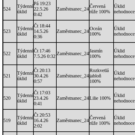
Pá 19:23
Týdenní
Červená
Úklid
524
22.5.26
Zaměstnanec_24
úklid
růže 100%
nehodnoce
0:42
Čt 18:44
Týdenní
Oceán
Úklid
523
14.5.26
Zaměstnanec_24
úklid
100%
nehodnoce
0:36
Týdenní
Čt 17:46
Jasmín
Úklid
522
Zaměstnanec_24
úklid
7.5.26 0:32
100%
nehodnoce
Čt 20:13
Rozkvetlá
Týdenní
Úklid
521
30.4.26
Zaměstnanec_24
jabloň
úklid
nehodnoce
0:57
100%
Čt 17:03
Týdenní
Úklid
520
23.4.26
Zaměstnanec_24
Lilie 100%
úklid
nehodnoce
0:41
Čt 20:53
Týdenní
Červená
Úklid
519
16.4.26
Zaměstnanec_24
úklid
růže 100%
nehodnoce
2:02