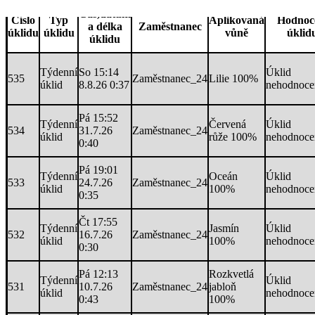
Čas,datum
Číslo
Typ
Aplikovaná
Hodnoc
a délka
Zaměstnanec
úklidu
úklidu
vůně
úklid
úklidu
Týdenní
So 15:14
Úklid
535
Zaměstnanec_24
Lilie 100%
úklid
8.8.26 0:37
nehodnoce
Pá 15:52
Týdenní
Červená
Úklid
534
31.7.26
Zaměstnanec_24
úklid
růže 100%
nehodnoce
0:40
Pá 19:01
Týdenní
Oceán
Úklid
533
24.7.26
Zaměstnanec_24
úklid
100%
nehodnoce
0:35
Čt 17:55
Týdenní
Jasmín
Úklid
532
16.7.26
Zaměstnanec_24
úklid
100%
nehodnoce
0:30
Pá 12:13
Rozkvetlá
Týdenní
Úklid
531
10.7.26
Zaměstnanec_24
jabloň
úklid
nehodnoce
0:43
100%