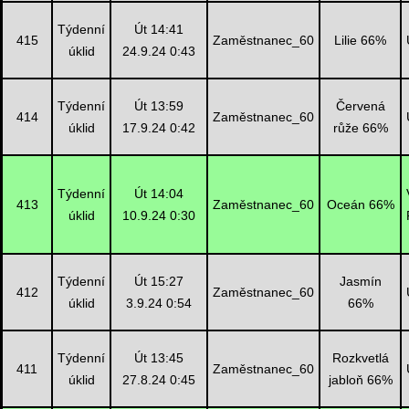
Týdenní
Út 14:41
415
Zaměstnanec_60
Lilie 66%
úklid
24.9.24 0:43
Týdenní
Út 13:59
Červená
414
Zaměstnanec_60
úklid
17.9.24 0:42
růže 66%
Týdenní
Út 14:04
413
Zaměstnanec_60
Oceán 66%
úklid
10.9.24 0:30
Týdenní
Út 15:27
Jasmín
412
Zaměstnanec_60
úklid
3.9.24 0:54
66%
Týdenní
Út 13:45
Rozkvetlá
411
Zaměstnanec_60
úklid
27.8.24 0:45
jabloň 66%