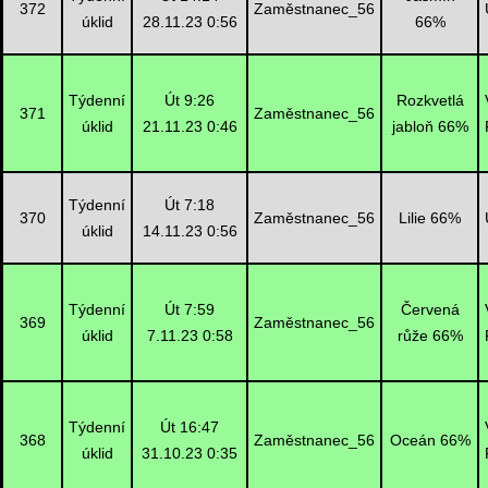
372
Zaměstnanec_56
úklid
28.11.23 0:56
66%
Týdenní
Út 9:26
Rozkvetlá
371
Zaměstnanec_56
úklid
21.11.23 0:46
jabloň 66%
Týdenní
Út 7:18
370
Zaměstnanec_56
Lilie 66%
úklid
14.11.23 0:56
Týdenní
Út 7:59
Červená
369
Zaměstnanec_56
úklid
7.11.23 0:58
růže 66%
Týdenní
Út 16:47
368
Zaměstnanec_56
Oceán 66%
úklid
31.10.23 0:35