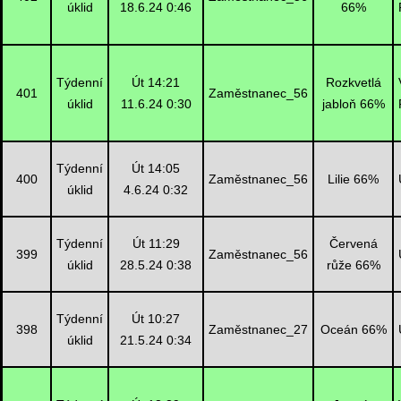
úklid
18.6.24 0:46
66%
Týdenní
Út 14:21
Rozkvetlá
401
Zaměstnanec_56
úklid
11.6.24 0:30
jabloň 66%
Týdenní
Út 14:05
400
Zaměstnanec_56
Lilie 66%
úklid
4.6.24 0:32
Týdenní
Út 11:29
Červená
399
Zaměstnanec_56
úklid
28.5.24 0:38
růže 66%
Týdenní
Út 10:27
398
Zaměstnanec_27
Oceán 66%
úklid
21.5.24 0:34