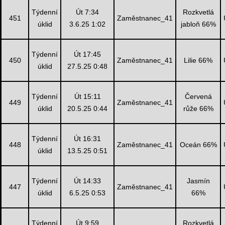
Týdenní
Út 7:34
Rozkvetlá
451
Zaměstnanec_41
úklid
3.6.25 1:02
jabloň 66%
Týdenní
Út 17:45
450
Zaměstnanec_41
Lilie 66%
úklid
27.5.25 0:48
Týdenní
Út 15:11
Červená
449
Zaměstnanec_41
úklid
20.5.25 0:44
růže 66%
Týdenní
Út 16:31
448
Zaměstnanec_41
Oceán 66%
úklid
13.5.25 0:51
Týdenní
Út 14:33
Jasmín
447
Zaměstnanec_41
úklid
6.5.25 0:53
66%
Týdenní
Út 9:59
Rozkvetlá