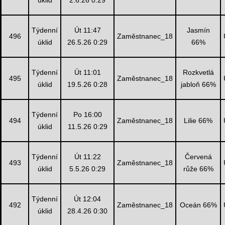
úklid
2.6.26 0:29
Týdenní
Út 11:47
Jasmín
496
Zaměstnanec_18
úklid
26.5.26 0:29
66%
Týdenní
Út 11:01
Rozkvetlá
495
Zaměstnanec_18
úklid
19.5.26 0:28
jabloň 66%
Týdenní
Po 16:00
494
Zaměstnanec_18
Lilie 66%
úklid
11.5.26 0:29
Týdenní
Út 11:22
Červená
493
Zaměstnanec_18
úklid
5.5.26 0:29
růže 66%
Týdenní
Út 12:04
492
Zaměstnanec_18
Oceán 66%
úklid
28.4.26 0:30