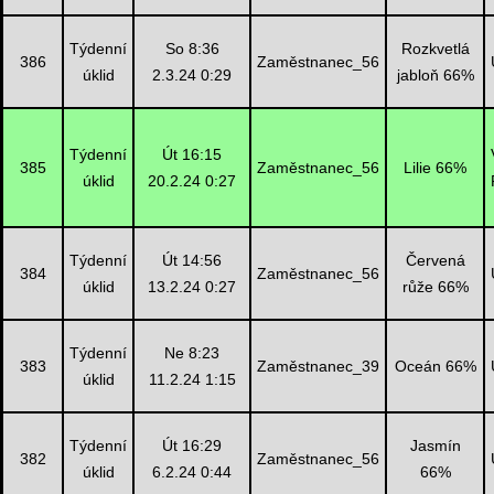
Týdenní
So 8:36
Rozkvetlá
386
Zaměstnanec_56
úklid
2.3.24 0:29
jabloň 66%
Týdenní
Út 16:15
385
Zaměstnanec_56
Lilie 66%
úklid
20.2.24 0:27
Týdenní
Út 14:56
Červená
384
Zaměstnanec_56
úklid
13.2.24 0:27
růže 66%
Týdenní
Ne 8:23
383
Zaměstnanec_39
Oceán 66%
úklid
11.2.24 1:15
Týdenní
Út 16:29
Jasmín
382
Zaměstnanec_56
úklid
6.2.24 0:44
66%