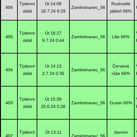
Týdenní
Út 14:08
Rozkvetlá
406
Zaměstnanec_56
úklid
16.7.24 0:29
jabloň 66%
Týdenní
Út 16:27
405
Zaměstnanec_56
Lilie 66%
úklid
9.7.24 0:44
Týdenní
Út 14:13
Červená
404
Zaměstnanec_56
úklid
2.7.24 0:35
růže 66%
Týdenní
Út 15:39
403
Zaměstnanec_56
Oceán 66%
úklid
25.6.24 0:28
Týdenní
Út 13:11
Jasmín
402
Zaměstnanec_56