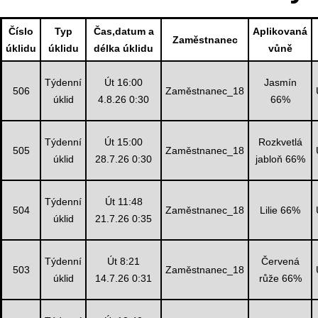
Číslo
Typ
Čas,datum a
Aplikovaná
Zaměstnanec
úklidu
úklidu
délka úklidu
vůně
Týdenní
Út 16:00
Jasmín
506
Zaměstnanec_18
úklid
4.8.26 0:30
66%
Týdenní
Út 15:00
Rozkvetlá
505
Zaměstnanec_18
úklid
28.7.26 0:30
jabloň 66%
Týdenní
Út 11:48
504
Zaměstnanec_18
Lilie 66%
úklid
21.7.26 0:35
Týdenní
Út 8:21
Červená
503
Zaměstnanec_18
úklid
14.7.26 0:31
růže 66%