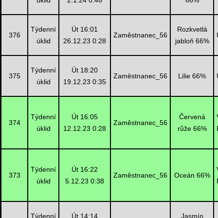
úklid
2.1.24 0:46
66%
Týdenní
Út 16:01
Rozkvetlá
376
Zaměstnanec_56
úklid
26.12.23 0:28
jabloň 66%
Týdenní
Út 18:20
375
Zaměstnanec_56
Lilie 66%
úklid
19.12.23 0:35
Týdenní
Út 16:05
Červená
374
Zaměstnanec_56
úklid
12.12.23 0:28
růže 66%
Týdenní
Út 16:22
373
Zaměstnanec_56
Oceán 66%
úklid
5.12.23 0:38
Týdenní
Út 14:14
Jasmín