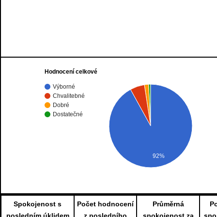
Hodnocení celkové
Výborné
Chvalitebné
Dobré
Dostatečné
92%
Spokojenost s
Počet hodnocení
Průměrná
P
posledním úklidem
z posledního
spokojenost za
spo