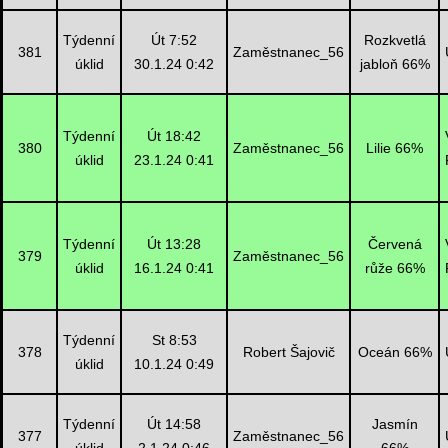
Týdenní
Út 7:52
Rozkvetlá
381
Zaměstnanec_56
úklid
30.1.24 0:42
jabloň 66%
Týdenní
Út 18:42
380
Zaměstnanec_56
Lilie 66%
úklid
23.1.24 0:41
Týdenní
Út 13:28
Červená
379
Zaměstnanec_56
úklid
16.1.24 0:41
růže 66%
Týdenní
St 8:53
378
Robert Šajovič
Oceán 66%
úklid
10.1.24 0:49
Týdenní
Út 14:58
Jasmín
377
Zaměstnanec_56