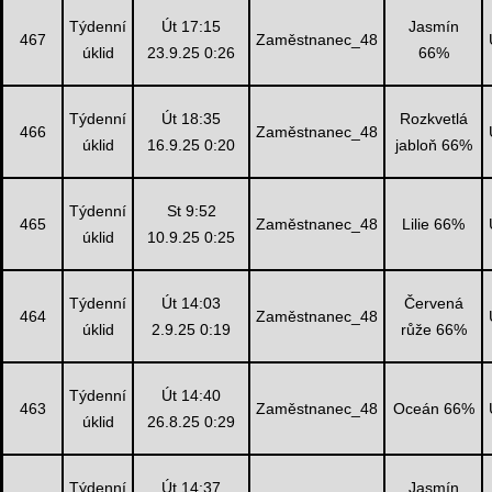
Týdenní
Út 17:15
Jasmín
467
Zaměstnanec_48
úklid
23.9.25 0:26
66%
Týdenní
Út 18:35
Rozkvetlá
466
Zaměstnanec_48
úklid
16.9.25 0:20
jabloň 66%
Týdenní
St 9:52
465
Zaměstnanec_48
Lilie 66%
úklid
10.9.25 0:25
Týdenní
Út 14:03
Červená
464
Zaměstnanec_48
úklid
2.9.25 0:19
růže 66%
Týdenní
Út 14:40
463
Zaměstnanec_48
Oceán 66%
úklid
26.8.25 0:29
Týdenní
Út 14:37
Jasmín