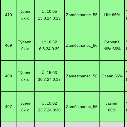
Týdenní
Út 10:05
410
Zaměstnanec_56
Lilie 66%
úklid
13.8.24 0:29
Týdenní
Út 10:32
Červená
409
Zaměstnanec_56
úklid
6.8.24 0:39
růže 66%
Týdenní
Út 15:03
408
Zaměstnanec_56
Oceán 66%
úklid
30.7.24 0:37
Týdenní
Út 15:02
Jasmín
407
Zaměstnanec_56
úklid
23.7.24 0:30
66%