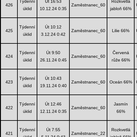
Týdenní
Út 16:53
Rozkvetlá
426
Zaměstnanec_60
úklid
10.12.24 0:35
jabloň 66%
Týdenní
Út 10:12
425
Zaměstnanec_60
Lilie 66%
úklid
3.12.24 0:42
Týdenní
Út 9:50
Červená
424
Zaměstnanec_60
úklid
26.11.24 0:45
růže 66%
Týdenní
Út 10:43
423
Zaměstnanec_60
Oceán 66%
úklid
19.11.24 0:40
Týdenní
Út 12:46
Jasmín
422
Zaměstnanec_60
úklid
12.11.24 0:35
66%
Týdenní
Út 7:55
Rozkvetlá
421
Zaměstnanec_22