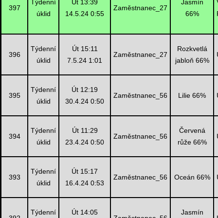
Týdenní
Út 13:39
Jasmín
397
Zaměstnanec_27
úklid
14.5.24 0:55
66%
Týdenní
Út 15:11
Rozkvetlá
396
Zaměstnanec_27
úklid
7.5.24 1:01
jabloň 66%
Týdenní
Út 12:19
395
Zaměstnanec_56
Lilie 66%
úklid
30.4.24 0:50
Týdenní
Út 11:29
Červená
394
Zaměstnanec_56
úklid
23.4.24 0:50
růže 66%
Týdenní
Út 15:17
393
Zaměstnanec_56
Oceán 66%
úklid
16.4.24 0:53
Týdenní
Út 14:05
Jasmín