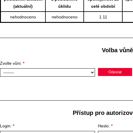
(aktuální)
úklidu
celé období
nehodnoceno
nehodnoceno
1.11
Volba vůně
Zvolte vůni:
*
Přístup pro autorizo
Login:
*
Heslo:
*