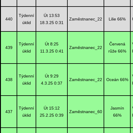
Týdenní
Út 13:53
440
Zaměstnanec_22
Lilie 66%
úklid
18.3.25 0:31
Týdenní
Út 8:25
Červená
439
Zaměstnanec_22
úklid
11.3.25 0:41
růže 66%
Týdenní
Út 9:29
438
Zaměstnanec_22
Oceán 66%
úklid
4.3.25 0:37
Týdenní
Út 15:12
Jasmín
437
Zaměstnanec_60
úklid
25.2.25 0:39
66%