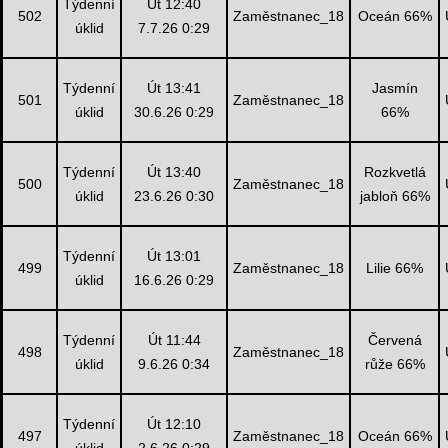
Týdenní
Út 12:40
502
Zaměstnanec_18
Oceán 66%
úklid
7.7.26 0:29
Týdenní
Út 13:41
Jasmín
501
Zaměstnanec_18
úklid
30.6.26 0:29
66%
Týdenní
Út 13:40
Rozkvetlá
500
Zaměstnanec_18
úklid
23.6.26 0:30
jabloň 66%
Týdenní
Út 13:01
499
Zaměstnanec_18
Lilie 66%
úklid
16.6.26 0:29
Týdenní
Út 11:44
Červená
498
Zaměstnanec_18
úklid
9.6.26 0:34
růže 66%
Týdenní
Út 12:10
497
Zaměstnanec_18
Oceán 66%