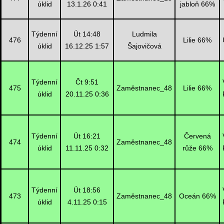
úklid
13.1.26 0:41
jabloň 66%
Týdenní
Út 14:48
Ludmila
476
Lilie 66%
úklid
16.12.25 1:57
Šajovičová
Týdenní
Čt 9:51
475
Zaměstnanec_48
Lilie 66%
úklid
20.11.25 0:36
Týdenní
Út 16:21
Červená
474
Zaměstnanec_48
úklid
11.11.25 0:32
růže 66%
Týdenní
Út 18:56
473
Zaměstnanec_48
Oceán 66%
úklid
4.11.25 0:15