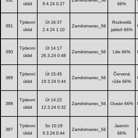
392
Zaměstnanec_56
úklid
9.4.24 0:27
66%
Týdenní
Út 16:37
Rozkvetlá
391
Zaměstnanec_56
úklid
2.4.24 1:10
jabloň 66%
Týdenní
Út 14:17
390
Zaměstnanec_56
Lilie 66%
úklid
26.3.24 0:48
Týdenní
Út 15:45
Červená
389
Zaměstnanec_56
úklid
19.3.24 0:44
růže 66%
Týdenní
Út 14:22
388
Zaměstnanec_56
Oceán 66%
úklid
12.3.24 0:32
Týdenní
So 10:19
Jasmín
387
Zaměstnanec_56
úklid
9.3.24 0:44
66%