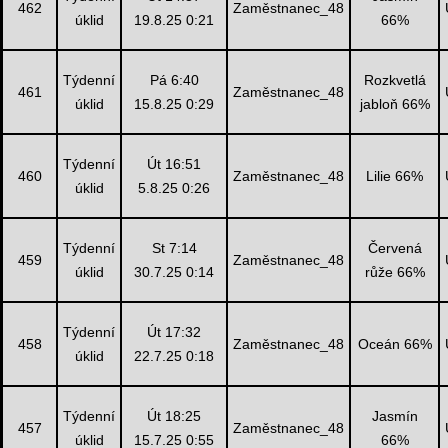
462
Zaměstnanec_48
úklid
19.8.25 0:21
66%
Týdenní
Pá 6:40
Rozkvetlá
461
Zaměstnanec_48
úklid
15.8.25 0:29
jabloň 66%
Týdenní
Út 16:51
460
Zaměstnanec_48
Lilie 66%
úklid
5.8.25 0:26
Týdenní
St 7:14
Červená
459
Zaměstnanec_48
úklid
30.7.25 0:14
růže 66%
Týdenní
Út 17:32
458
Zaměstnanec_48
Oceán 66%
úklid
22.7.25 0:18
Týdenní
Út 18:25
Jasmín
457
Zaměstnanec_48
úklid
15.7.25 0:55
66%