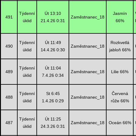
Týdenní
Út 13:10
Jasmín
491
Zaměstnanec_18
úklid
21.4.26 0:31
66%
Týdenní
Út 11:49
Rozkvetlá
490
Zaměstnanec_18
úklid
14.4.26 0:30
jabloň 66%
Týdenní
Út 11:04
489
Zaměstnanec_18
Lilie 66%
úklid
7.4.26 0:34
Týdenní
St 6:45
Červená
488
Zaměstnanec_18
úklid
1.4.26 0:29
růže 66%
Týdenní
Út 11:25
487
Zaměstnanec_18
Oceán 66%
úklid
24.3.26 0:31