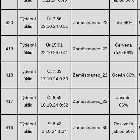
úklid
5.11.24 0:43
jabloň 66%
Týdenní
Út 7:56
420
Zaměstnanec_22
Lilie 66%
úklid
29.10.24 0:31
Týdenní
Út 15:01
Červená
419
Zaměstnanec_22
úklid
22.10.24 0:41
růže 66%
Týdenní
Čt 7:39
418
Zaměstnanec_22
Oceán 66%
úklid
17.10.24 0:30
Týdenní
Čt 6:59
Jasmín
417
Zaměstnanec_22
úklid
10.10.24 0:32
66%
Týdenní
St 8:43
Rozkvetlá
416
Zaměstnanec_60
úklid
2.10.24 1:24
jabloň 66%