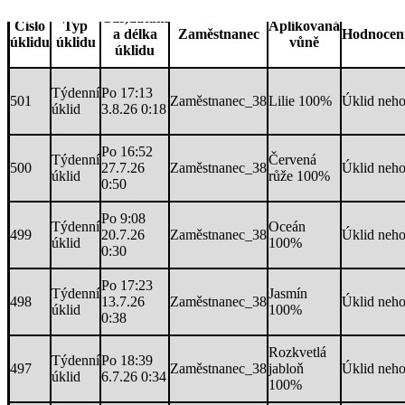
Čas,datum
Číslo
Typ
Aplikovaná
a délka
Zaměstnanec
Hodnocení
úklidu
úklidu
vůně
úklidu
Týdenní
Po 17:13
501
Zaměstnanec_38
Lilie 100%
Úklid neh
úklid
3.8.26 0:18
Po 16:52
Týdenní
Červená
500
27.7.26
Zaměstnanec_38
Úklid neh
úklid
růže 100%
0:50
Po 9:08
Týdenní
Oceán
499
20.7.26
Zaměstnanec_38
Úklid neh
úklid
100%
0:30
Po 17:23
Týdenní
Jasmín
498
13.7.26
Zaměstnanec_38
Úklid neh
úklid
100%
0:38
Rozkvetlá
Týdenní
Po 18:39
497
Zaměstnanec_38
jabloň
Úklid neh
úklid
6.7.26 0:34
100%