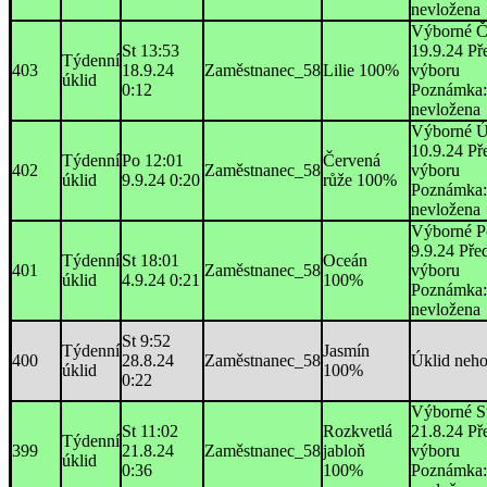
nevložena
Výborné Č
St 13:53
19.9.24 Př
Týdenní
403
18.9.24
Zaměstnanec_58
Lilie 100%
výboru
úklid
0:12
Poznámka:
nevložena
Výborné Ú
10.9.24 Př
Týdenní
Po 12:01
Červená
402
Zaměstnanec_58
výboru
úklid
9.9.24 0:20
růže 100%
Poznámka:
nevložena
Výborné P
9.9.24 Pře
Týdenní
St 18:01
Oceán
401
Zaměstnanec_58
výboru
úklid
4.9.24 0:21
100%
Poznámka:
nevložena
St 9:52
Týdenní
Jasmín
400
28.8.24
Zaměstnanec_58
Úklid neh
úklid
100%
0:22
Výborné St
St 11:02
Rozkvetlá
21.8.24 Př
Týdenní
399
21.8.24
Zaměstnanec_58
jabloň
výboru
úklid
0:36
100%
Poznámka: