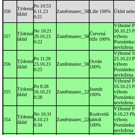
Po 10:53
Týdenní
358
6.11.23
Zaměstnanec_58
Lilie 100%
Úklid neh
úklid
0:21
Výborné P
Ne 10:21
30.10.23 P
Týdenní
Červená
357
29.10.23
Zaměstnanec_58
výboru
úklid
růže 100%
0:22
Poznámka:
nevložena
Výborné S
Po 11:28
25.10.23 P
Týdenní
Oceán
356
23.10.23
Zaměstnanec_58
výboru
úklid
100%
0:25
Poznámka:
nevložena
Výborné P
Po 8:28
16.10.23 P
Týdenní
Jasmín
355
16.10.23
Zaměstnanec_22
výboru
úklid
100%
0:28
Poznámka:
nevložena
Výborné P
Ne 10:31
Rozkvetlá
9.10.23 Př
Týdenní
354
8.10.23
Zaměstnanec_22
jabloň
výboru
úklid
0:34
100%
Poznámka:
nevložena