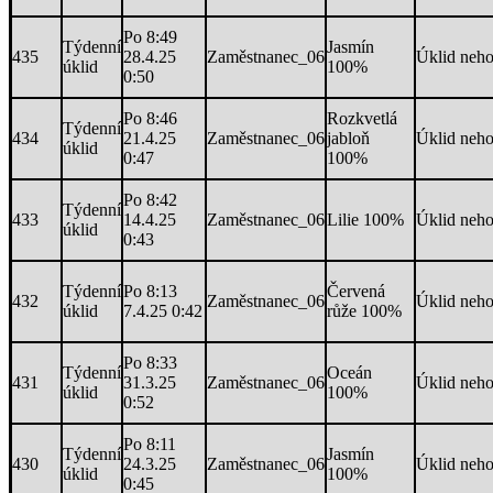
Po 8:49
Týdenní
Jasmín
435
28.4.25
Zaměstnanec_06
Úklid neh
úklid
100%
0:50
Po 8:46
Rozkvetlá
Týdenní
434
21.4.25
Zaměstnanec_06
jabloň
Úklid neh
úklid
0:47
100%
Po 8:42
Týdenní
433
14.4.25
Zaměstnanec_06
Lilie 100%
Úklid neh
úklid
0:43
Týdenní
Po 8:13
Červená
432
Zaměstnanec_06
Úklid neh
úklid
7.4.25 0:42
růže 100%
Po 8:33
Týdenní
Oceán
431
31.3.25
Zaměstnanec_06
Úklid neh
úklid
100%
0:52
Po 8:11
Týdenní
Jasmín
430
24.3.25
Zaměstnanec_06
Úklid neh
úklid
100%
0:45