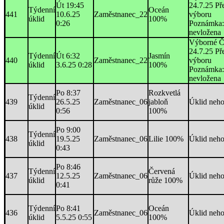
Út 19:45
24.7.25 Př
Týdenní
Oceán
441
10.6.25
Zaměstnanec_22
výboru
úklid
100%
0:26
Poznámka:
nevložena
Výborné Č
24.7.25 Př
Týdenní
Út 6:32
Jasmín
440
Zaměstnanec_22
výboru
úklid
3.6.25 0:28
100%
Poznámka:
nevložena
Po 8:37
Rozkvetlá
Týdenní
439
26.5.25
Zaměstnanec_06
jabloň
Úklid neh
úklid
0:56
100%
Po 9:00
Týdenní
438
19.5.25
Zaměstnanec_06
Lilie 100%
Úklid neh
úklid
0:43
Po 8:46
Týdenní
Červená
437
12.5.25
Zaměstnanec_06
Úklid neh
úklid
růže 100%
0:41
Týdenní
Po 8:41
Oceán
436
Zaměstnanec_06
Úklid neh
úklid
5.5.25 0:55
100%