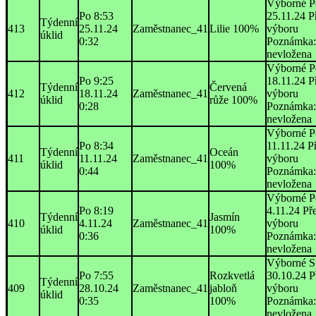
Výborné P
Po 8:53
25.11.24 P
Týdenní
413
25.11.24
Zaměstnanec_41
Lilie 100%
výboru
úklid
0:32
Poznámka:
nevložena
Výborné P
Po 9:25
18.11.24 P
Týdenní
Červená
412
18.11.24
Zaměstnanec_41
výboru
úklid
růže 100%
0:28
Poznámka:
nevložena
Výborné P
Po 8:34
11.11.24 P
Týdenní
Oceán
411
11.11.24
Zaměstnanec_41
výboru
úklid
100%
0:44
Poznámka:
nevložena
Výborné P
Po 8:19
4.11.24 Př
Týdenní
Jasmín
410
4.11.24
Zaměstnanec_41
výboru
úklid
100%
0:36
Poznámka:
nevložena
Výborné S
Po 7:55
Rozkvetlá
30.10.24 P
Týdenní
409
28.10.24
Zaměstnanec_41
jabloň
výboru
úklid
0:35
100%
Poznámka:
nevložena