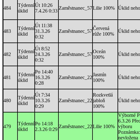
Týdenní
Út 10:26
484
Zaměstnanec_57
Lilie 100%
Úklid neh
úklid
7.4.26 0:33
Út 11:38
Týdenní
Červená
483
31.3.26
Zaměstnanec_57
Úklid neh
úklid
růže 100%
0:32
Út 8:52
Týdenní
Oceán
482
24.3.26
Zaměstnanec_57
Úklid neh
úklid
100%
0:32
Po 14:40
Týdenní
Jasmín
481
16.3.26
Zaměstnanec_22
Úklid neh
úklid
100%
0:28
Út 7:34
Rozkvetlá
Týdenní
480
10.3.26
Zaměstnanec_22
jabloň
Úklid neh
úklid
0:29
100%
Výborné P
6.3.26 Pře
Týdenní
Po 14:18
479
Zaměstnanec_22
Lilie 100%
výboru
úklid
2.3.26 0:29
Poznámka:
nevložena