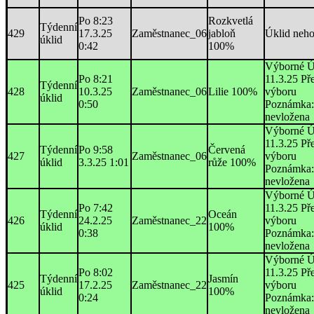
Po 8:23
Rozkvetlá
Týdenní
429
17.3.25
Zaměstnanec_06
jabloň
Úklid neh
úklid
0:42
100%
Výborné Ú
Po 8:21
11.3.25 Př
Týdenní
428
10.3.25
Zaměstnanec_06
Lilie 100%
výboru
úklid
0:50
Poznámka:
nevložena
Výborné Ú
11.3.25 Př
Týdenní
Po 9:58
Červená
427
Zaměstnanec_06
výboru
úklid
3.3.25 1:01
růže 100%
Poznámka:
nevložena
Výborné Ú
Po 7:42
11.3.25 Př
Týdenní
Oceán
426
24.2.25
Zaměstnanec_22
výboru
úklid
100%
0:38
Poznámka:
nevložena
Výborné Ú
Po 8:02
11.3.25 Př
Týdenní
Jasmín
425
17.2.25
Zaměstnanec_22
výboru
úklid
100%
0:24
Poznámka:
nevložena