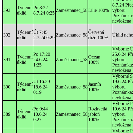
8.7.24 Pře
Týdenní
Po 8:22
393
Zaměstnanec_58
Lilie 100%
výboru
úklid
8.7.24 0:25
Poznámka:
nevložena
Týdenní
Út 7:45
Červená
392
Zaměstnanec_58
Úklid neh
úklid
2.7.24 0:29
růže 100%
Výborné Ú
Po 17:20
25.6.24 Př
Týdenní
Oceán
391
24.6.24
Zaměstnanec_58
výboru
úklid
100%
1:25
Poznámka:
nevložena
Výborné S
Út 16:29
19.6.24 Př
Týdenní
Jasmín
390
18.6.24
Zaměstnanec_58
výboru
úklid
100%
0:19
Poznámka:
nevložena
Výborné P
Po 9:44
Rozkvetlá
10.6.24 Př
Týdenní
389
10.6.24
Zaměstnanec_58
jabloň
výboru
úklid
0:27
100%
Poznámka:
nevložena
Výborné P