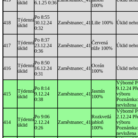
úklid
6.1.25 0:36
100%
Po 8:55
Týdenní
418
30.12.24
Zaměstnanec_41
Lilie 100%
Úklid neh
úklid
0:32
Po 8:37
Týdenní
Červená
417
23.12.24
Zaměstnanec_41
Úklid neh
úklid
růže 100%
0:36
Po 8:50
Týdenní
Oceán
416
16.12.24
Zaměstnanec_41
Úklid neh
úklid
100%
0:31
Výborné P
Po 8:14
9.12.24 Př
Týdenní
Jasmín
415
9.12.24
Zaměstnanec_41
výboru
úklid
100%
0:38
Poznámka:
nevložena
Výborné P
Po 9:06
Rozkvetlá
2.12.24 Př
Týdenní
414
2.12.24
Zaměstnanec_41
jabloň
výboru
úklid
0:26
100%
Poznámka:
nevložena