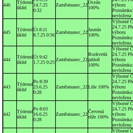
Týdenní
Oceán
446
14.7.25
Zaměstnanec_22
výboru
úklid
100%
0:32
Poznámka:
nevložena
Výborné Č
24.7.25 Př
Týdenní
Út 8:11
Jasmín
445
Zaměstnanec_22
výboru
úklid
8.7.25 0:56
100%
Poznámka:
nevložena
Výborné Č
Rozkvetlá
24.7.25 Př
Týdenní
Út 9:42
444
Zaměstnanec_22
jabloň
výboru
úklid
1.7.25 0:25
100%
Poznámka:
nevložena
Výborné Č
Po 8:39
24.7.25 Př
Týdenní
443
23.6.25
Zaměstnanec_22
Lilie 100%
výboru
úklid
0:28
Poznámka:
nevložena
Výborné Č
Po 8:03
24.7.25 Př
Týdenní
Červená
442
16.6.25
Zaměstnanec_22
výboru
úklid
růže 100%
0:28
Poznámka:
nevložena
Výborné Č