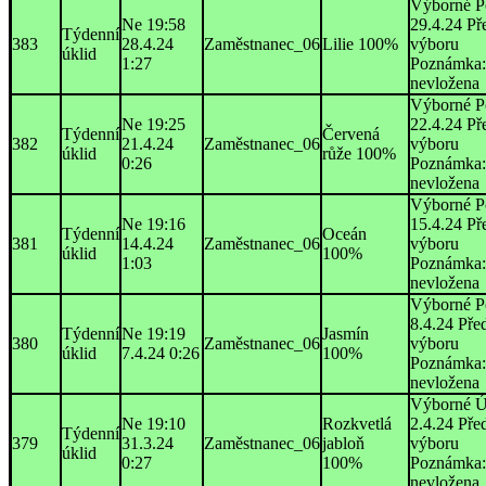
Výborné P
Ne 19:58
29.4.24 Př
Týdenní
383
28.4.24
Zaměstnanec_06
Lilie 100%
výboru
úklid
1:27
Poznámka:
nevložena
Výborné P
Ne 19:25
22.4.24 Př
Týdenní
Červená
382
21.4.24
Zaměstnanec_06
výboru
úklid
růže 100%
0:26
Poznámka:
nevložena
Výborné P
Ne 19:16
15.4.24 Př
Týdenní
Oceán
381
14.4.24
Zaměstnanec_06
výboru
úklid
100%
1:03
Poznámka:
nevložena
Výborné P
8.4.24 Pře
Týdenní
Ne 19:19
Jasmín
380
Zaměstnanec_06
výboru
úklid
7.4.24 0:26
100%
Poznámka:
nevložena
Výborné Ú
Ne 19:10
Rozkvetlá
2.4.24 Pře
Týdenní
379
31.3.24
Zaměstnanec_06
jabloň
výboru
úklid
0:27
100%
Poznámka:
nevložena