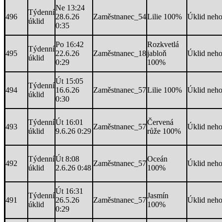
Ne 13:24
Týdenní
496
28.6.26
Zaměstnanec_54
Lilie 100%
Úklid neh
úklid
0:35
Po 16:42
Rozkvetlá
Týdenní
495
22.6.26
Zaměstnanec_18
jabloň
Úklid neh
úklid
0:29
100%
Út 15:05
Týdenní
494
16.6.26
Zaměstnanec_57
Lilie 100%
Úklid neh
úklid
0:30
Týdenní
Út 16:01
Červená
493
Zaměstnanec_57
Úklid neh
úklid
9.6.26 0:29
růže 100%
Týdenní
Út 8:08
Oceán
492
Zaměstnanec_57
Úklid neh
úklid
2.6.26 0:48
100%
Út 16:31
Týdenní
Jasmín
491
26.5.26
Zaměstnanec_57
Úklid neh
úklid
100%
0:29