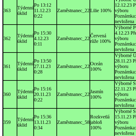
Po 13:12
12.12.23 P
Týdenní
363
11.12.23
Zaměstnanec_22
Lilie 100%
výboru
úklid
0:22
Poznámka:
nevložena
Výborné P
Po 15:30
4.12.23 Př
Týdenní
Červená
362
4.12.23
Zaměstnanec_22
výboru
úklid
růže 100%
0:11
Poznámka:
nevložena
Výborné Ú
Po 13:50
28.11.23 P
Týdenní
Oceán
361
27.11.23
Zaměstnanec_22
výboru
úklid
100%
0:28
Poznámka:
nevložena
Výborné St
Po 15:16
22.11.23 P
Týdenní
Jasmín
360
20.11.23
Zaměstnanec_22
výboru
úklid
100%
0:22
Poznámka:
nevložena
Výborné S
Po 15:36
Rozkvetlá
15.11.23 P
Týdenní
359
13.11.23
Zaměstnanec_58
jabloň
výboru
úklid
0:34
100%
Poznámka:
nevložena