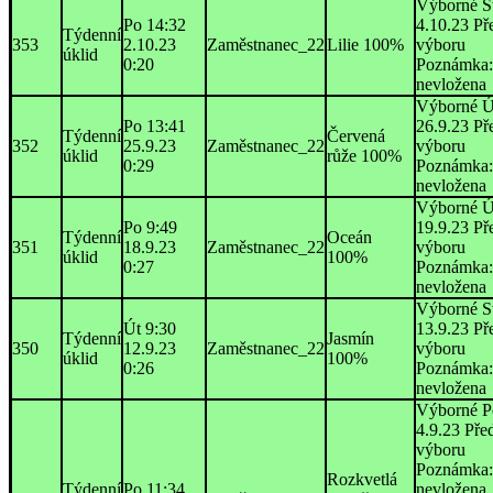
Výborné S
Po 14:32
4.10.23 Př
Týdenní
353
2.10.23
Zaměstnanec_22
Lilie 100%
výboru
úklid
0:20
Poznámka:
nevložena
Výborné Ú
Po 13:41
26.9.23 Př
Týdenní
Červená
352
25.9.23
Zaměstnanec_22
výboru
úklid
růže 100%
0:29
Poznámka:
nevložena
Výborné Ú
Po 9:49
19.9.23 Př
Týdenní
Oceán
351
18.9.23
Zaměstnanec_22
výboru
úklid
100%
0:27
Poznámka:
nevložena
Výborné S
Út 9:30
13.9.23 Př
Týdenní
Jasmín
350
12.9.23
Zaměstnanec_22
výboru
úklid
100%
0:26
Poznámka:
nevložena
Výborné P
4.9.23 Pře
výboru
Poznámka:
Rozkvetlá
Týdenní
Po 11:34
nevložena