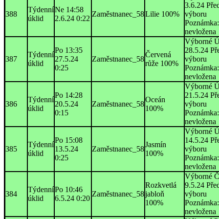
3.6.24 Pře
Týdenní
Ne 14:58
388
Zaměstnanec_58
Lilie 100%
výboru
úklid
2.6.24 0:22
Poznámka:
nevložena
Výborné Ú
Po 13:35
28.5.24 Př
Týdenní
Červená
387
27.5.24
Zaměstnanec_58
výboru
úklid
růže 100%
0:25
Poznámka:
nevložena
Výborné Ú
Po 14:28
21.5.24 Př
Týdenní
Oceán
386
20.5.24
Zaměstnanec_58
výboru
úklid
100%
0:15
Poznámka:
nevložena
Výborné Ú
Po 15:08
14.5.24 Př
Týdenní
Jasmín
385
13.5.24
Zaměstnanec_58
výboru
úklid
100%
0:25
Poznámka:
nevložena
Výborné Č
Rozkvetlá
9.5.24 Pře
Týdenní
Po 10:46
384
Zaměstnanec_58
jabloň
výboru
úklid
6.5.24 0:20
100%
Poznámka:
nevložena