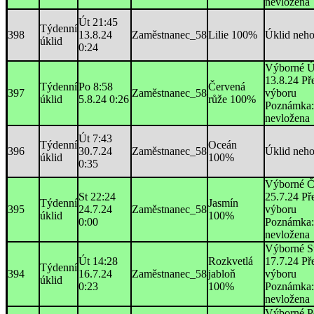
nevložena
Út 21:45
Týdenní
398
13.8.24
Zaměstnanec_58
Lilie 100%
Úklid neh
úklid
0:24
Výborné Ú
13.8.24 Př
Týdenní
Po 8:58
Červená
397
Zaměstnanec_58
výboru
úklid
5.8.24 0:26
růže 100%
Poznámka:
nevložena
Út 7:43
Týdenní
Oceán
396
30.7.24
Zaměstnanec_58
Úklid neh
úklid
100%
0:35
Výborné Č
St 22:24
25.7.24 Př
Týdenní
Jasmín
395
24.7.24
Zaměstnanec_58
výboru
úklid
100%
0:00
Poznámka:
nevložena
Výborné St
Út 14:28
Rozkvetlá
17.7.24 Př
Týdenní
394
16.7.24
Zaměstnanec_58
jabloň
výboru
úklid
0:23
100%
Poznámka:
nevložena
Výborné P