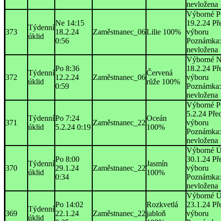
nevložena
Výborné P
Ne 14:15
19.2.24 Př
Týdenní
373
18.2.24
Zaměstnanec_06
Lilie 100%
výboru
úklid
0:56
Poznámka:
nevložena
Výborné N
Po 8:36
18.2.24 Př
Týdenní
Červená
372
12.2.24
Zaměstnanec_06
výboru
úklid
růže 100%
0:59
Poznámka:
nevložena
Výborné P
5.2.24 Pře
Týdenní
Po 7:24
Oceán
371
Zaměstnanec_22
výboru
úklid
5.2.24 0:19
100%
Poznámka:
nevložena
Výborné Ú
Po 8:00
30.1.24 Př
Týdenní
Jasmín
370
29.1.24
Zaměstnanec_22
výboru
úklid
100%
0:34
Poznámka:
nevložena
Výborné Ú
Po 14:02
Rozkvetlá
23.1.24 Př
Týdenní
369
22.1.24
Zaměstnanec_22
jabloň
výboru
úklid