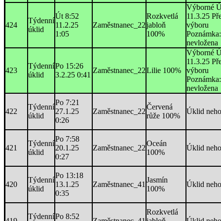
Výborné Ú
Út 8:52
Rozkvetlá
11.3.25 Př
Týdenní
424
11.2.25
Zaměstnanec_22
jabloň
výboru
úklid
1:05
100%
Poznámka:
nevložena
Výborné Ú
11.3.25 Př
Týdenní
Po 15:26
423
Zaměstnanec_22
Lilie 100%
výboru
úklid
3.2.25 0:41
Poznámka:
nevložena
Po 7:21
Týdenní
Červená
422
27.1.25
Zaměstnanec_22
Úklid neh
úklid
růže 100%
0:26
Po 7:58
Týdenní
Oceán
421
20.1.25
Zaměstnanec_22
Úklid neh
úklid
100%
0:27
Po 13:18
Týdenní
Jasmín
420
13.1.25
Zaměstnanec_41
Úklid neh
úklid
100%
0:35
Rozkvetlá
Týdenní
Po 8:52
419
Zaměstnanec_41
jabloň
Úklid neh