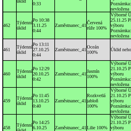
úklid
0:33
Poznámka:
nevložena
Výborné Ú
Po 10:38
25.11.25 P
Týdenní
Červená
462
3.11.25
Zaměstnanec_41
výboru
úklid
růže 100%
0:44
Poznámka:
nevložena
Po 13:11
Týdenní
Oceán
461
27.10.25
Zaměstnanec_41
Úklid neh
úklid
100%
0:44
Výborné Ú
Po 12:29
21.10.25 P
Týdenní
Jasmín
460
20.10.25
Zaměstnanec_41
výboru
úklid
100%
0:42
Poznámka:
nevložena
Výborné Ú
Po 11:45
Rozkvetlá
21.10.25 P
Týdenní
459
13.10.25
Zaměstnanec_41
jabloň
výboru
úklid
0:40
100%
Poznámka:
nevložena
Výborné Ú
Po 14:25
21.10.25 P
Týdenní
458
6.10.25
Zaměstnanec_41
Lilie 100%
výboru
úklid