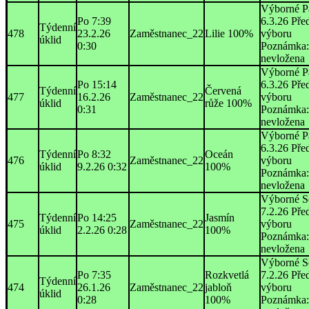
Výborné P
Po 7:39
6.3.26 Pře
Týdenní
478
23.2.26
Zaměstnanec_22
Lilie 100%
výboru
úklid
0:30
Poznámka:
nevložena
Výborné P
Po 15:14
6.3.26 Pře
Týdenní
Červená
477
16.2.26
Zaměstnanec_22
výboru
úklid
růže 100%
0:31
Poznámka:
nevložena
Výborné P
6.3.26 Pře
Týdenní
Po 8:32
Oceán
476
Zaměstnanec_22
výboru
úklid
9.2.26 0:32
100%
Poznámka:
nevložena
Výborné S
7.2.26 Pře
Týdenní
Po 14:25
Jasmín
475
Zaměstnanec_22
výboru
úklid
2.2.26 0:28
100%
Poznámka:
nevložena
Výborné S
Po 7:35
Rozkvetlá
7.2.26 Pře
Týdenní
474
26.1.26
Zaměstnanec_22
jabloň
výboru
úklid
0:28
100%
Poznámka: