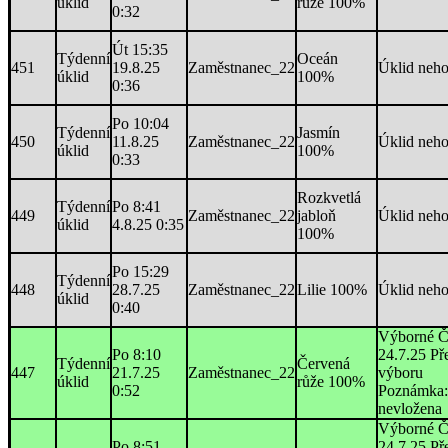
úklid
růže 100%
0:32
Út 15:35
Týdenní
Oceán
451
19.8.25
Zaměstnanec_22
Úklid neh
úklid
100%
0:36
Po 10:04
Týdenní
Jasmín
450
11.8.25
Zaměstnanec_22
Úklid neh
úklid
100%
0:33
Rozkvetlá
Týdenní
Po 8:41
449
Zaměstnanec_22
jabloň
Úklid neh
úklid
4.8.25 0:35
100%
Po 15:29
Týdenní
448
28.7.25
Zaměstnanec_22
Lilie 100%
Úklid neh
úklid
0:40
Výborné Č
Po 8:10
24.7.25 Př
Týdenní
Červená
447
21.7.25
Zaměstnanec_22
výboru
úklid
růže 100%
0:52
Poznámka:
nevložena
Výborné Č
Po 8:51
24.7.25 Př