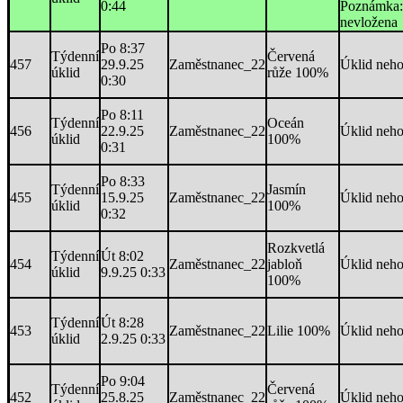
0:44
Poznámka:
nevložena
Po 8:37
Týdenní
Červená
457
29.9.25
Zaměstnanec_22
Úklid neh
úklid
růže 100%
0:30
Po 8:11
Týdenní
Oceán
456
22.9.25
Zaměstnanec_22
Úklid neh
úklid
100%
0:31
Po 8:33
Týdenní
Jasmín
455
15.9.25
Zaměstnanec_22
Úklid neh
úklid
100%
0:32
Rozkvetlá
Týdenní
Út 8:02
454
Zaměstnanec_22
jabloň
Úklid neh
úklid
9.9.25 0:33
100%
Týdenní
Út 8:28
453
Zaměstnanec_22
Lilie 100%
Úklid neh
úklid
2.9.25 0:33
Po 9:04
Týdenní
Červená
452
25.8.25
Zaměstnanec_22
Úklid neh