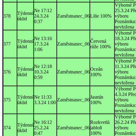
Výborné P
Ne 17:12
25.3.24 Př
Týdenní
378
24.3.24
Zaměstnanec_06
Lilie 100%
výboru
úklid
0:37
Poznámka:
nevložena
Výborné P
Ne 13:16
18.3.24 Př
Týdenní
Červená
377
17.3.24
Zaměstnanec_06
výboru
úklid
růže 100%
1:06
Poznámka:
nevložena
Výborné P
Ne 12:18
11.3.24 Př
Týdenní
Oceán
376
10.3.24
Zaměstnanec_06
výboru
úklid
100%
0:59
Poznámka:
nevložena
Výborné P
4.3.24 Pře
Týdenní
Ne 11:33
Jasmín
375
Zaměstnanec_06
výboru
úklid
3.3.24 1:00
100%
Poznámka:
nevložena
Výborné P
Ne 16:12
Rozkvetlá
26.2.24 Př
Týdenní
374
25.2.24
Zaměstnanec_06
jabloň
výboru
úklid
0:47
100%
Poznámka: