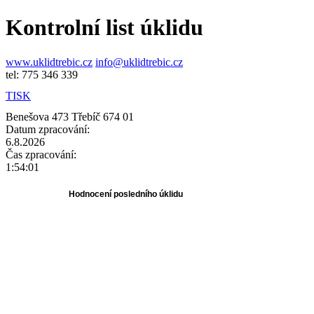
Kontrolní list úklidu
www.uklidtrebic.cz
info@uklidtrebic.cz
tel: 775 346 339
TISK
Benešova 473 Třebíč 674 01
Datum zpracování:
6.8.2026
Čas zpracování:
1:54:01
Hodnocení posledního úklidu