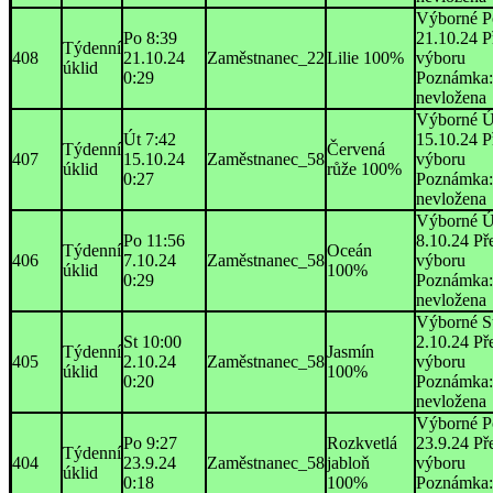
Výborné P
Po 8:39
21.10.24 P
Týdenní
408
21.10.24
Zaměstnanec_22
Lilie 100%
výboru
úklid
0:29
Poznámka:
nevložena
Výborné Ú
Út 7:42
15.10.24 P
Týdenní
Červená
407
15.10.24
Zaměstnanec_58
výboru
úklid
růže 100%
0:27
Poznámka:
nevložena
Výborné Ú
Po 11:56
8.10.24 Př
Týdenní
Oceán
406
7.10.24
Zaměstnanec_58
výboru
úklid
100%
0:29
Poznámka:
nevložena
Výborné St
St 10:00
2.10.24 Př
Týdenní
Jasmín
405
2.10.24
Zaměstnanec_58
výboru
úklid
100%
0:20
Poznámka:
nevložena
Výborné P
Po 9:27
Rozkvetlá
23.9.24 Př
Týdenní
404
23.9.24
Zaměstnanec_58
jabloň
výboru
úklid
0:18
100%
Poznámka: