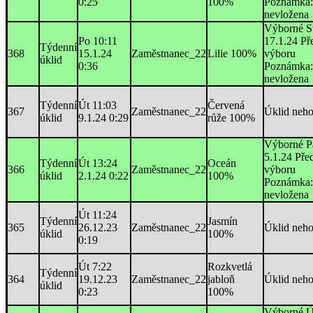
0:25
100%
Poznámka:
nevložena
Výborné S
Po 10:11
17.1.24 Př
Týdenní
368
15.1.24
Zaměstnanec_22
Lilie 100%
výboru
úklid
0:36
Poznámka:
nevložena
Týdenní
Út 11:03
Červená
367
Zaměstnanec_22
Úklid neh
úklid
9.1.24 0:29
růže 100%
Výborné P
5.1.24 Pře
Týdenní
Út 13:24
Oceán
366
Zaměstnanec_22
výboru
úklid
2.1.24 0:22
100%
Poznámka:
nevložena
Út 11:24
Týdenní
Jasmín
365
26.12.23
Zaměstnanec_22
Úklid neh
úklid
100%
0:19
Út 7:22
Rozkvetlá
Týdenní
364
19.12.23
Zaměstnanec_22
jabloň
Úklid neh
úklid
0:23
100%
Výborné Ú