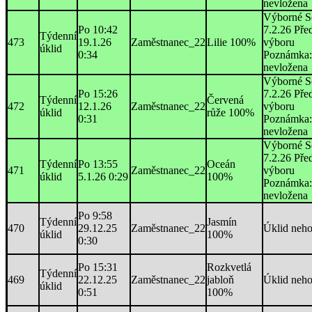
nevložena
Výborné S
Po 10:42
7.2.26 Pře
Týdenní
473
19.1.26
Zaměstnanec_22
Lilie 100%
výboru
úklid
0:34
Poznámka:
nevložena
Výborné S
Po 15:26
7.2.26 Pře
Týdenní
Červená
472
12.1.26
Zaměstnanec_22
výboru
úklid
růže 100%
0:31
Poznámka:
nevložena
Výborné S
7.2.26 Pře
Týdenní
Po 13:55
Oceán
471
Zaměstnanec_22
výboru
úklid
5.1.26 0:29
100%
Poznámka:
nevložena
Po 9:58
Týdenní
Jasmín
470
29.12.25
Zaměstnanec_22
Úklid neh
úklid
100%
0:30
Po 15:31
Rozkvetlá
Týdenní
469
22.12.25
Zaměstnanec_22
jabloň
Úklid neh
úklid
0:51
100%