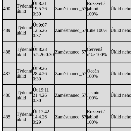
Út 8:31
Rozkvetlá
Týdenní
490
19.5.26
Zaměstnanec_57
jabloň
Úklid neh
úklid
0:30
100%
Út 9:07
Týdenní
489
12.5.26
Zaměstnanec_57
Lilie 100%
Úklid neh
úklid
0:37
Týdenní
Út 8:28
Červená
488
Zaměstnanec_57
Úklid neh
úklid
5.5.26 0:30
růže 100%
Út 9:26
Týdenní
Oceán
487
28.4.26
Zaměstnanec_57
Úklid neh
úklid
100%
0:30
Út 19:11
Týdenní
Jasmín
486
21.4.26
Zaměstnanec_57
Úklid neh
úklid
100%
0:30
Út 17:42
Rozkvetlá
Týdenní
485
14.4.26
Zaměstnanec_57
jabloň
Úklid neh
úklid
0:29
100%