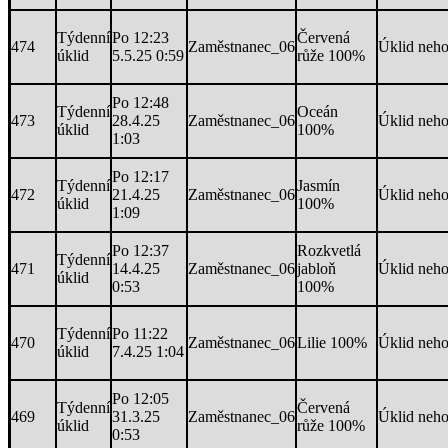
Týdenní
Po 12:23
Červená
474
Zaměstnanec_06
Úklid neh
úklid
5.5.25 0:59
růže 100%
Po 12:48
Týdenní
Oceán
473
28.4.25
Zaměstnanec_06
Úklid neh
úklid
100%
1:03
Po 12:17
Týdenní
Jasmín
472
21.4.25
Zaměstnanec_06
Úklid neh
úklid
100%
1:09
Po 12:37
Rozkvetlá
Týdenní
471
14.4.25
Zaměstnanec_06
jabloň
Úklid neh
úklid
0:53
100%
Týdenní
Po 11:22
470
Zaměstnanec_06
Lilie 100%
Úklid neh
úklid
7.4.25 1:04
Po 12:05
Týdenní
Červená
469
31.3.25
Zaměstnanec_06
Úklid neh
úklid
růže 100%
0:53