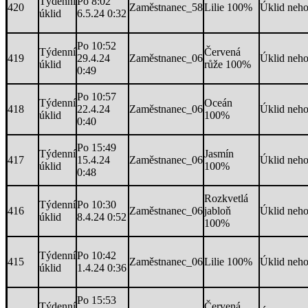
Týdenní
Po 8:02
420
Zaměstnanec_58
Lilie 100%
Úklid neh
úklid
6.5.24 0:32
Po 10:52
Týdenní
Červená
419
29.4.24
Zaměstnanec_06
Úklid neh
úklid
růže 100%
0:49
Po 10:57
Týdenní
Oceán
418
22.4.24
Zaměstnanec_06
Úklid neh
úklid
100%
0:40
Po 15:49
Týdenní
Jasmín
417
15.4.24
Zaměstnanec_06
Úklid neh
úklid
100%
0:48
Rozkvetlá
Týdenní
Po 10:30
416
Zaměstnanec_06
jabloň
Úklid neh
úklid
8.4.24 0:52
100%
Týdenní
Po 10:42
415
Zaměstnanec_06
Lilie 100%
Úklid neh
úklid
1.4.24 0:36
Po 15:53
Týdenní
Červená