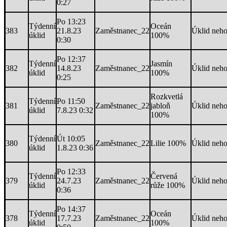
0:27
Po 13:23
Týdenní
Oceán
383
21.8.23
Zaměstnanec_22
Úklid neh
úklid
100%
0:30
Po 12:37
Týdenní
Jasmín
382
14.8.23
Zaměstnanec_22
Úklid neh
úklid
100%
0:25
Rozkvetlá
Týdenní
Po 11:50
381
Zaměstnanec_22
jabloň
Úklid neh
úklid
7.8.23 0:32
100%
Týdenní
Út 10:05
380
Zaměstnanec_22
Lilie 100%
Úklid neh
úklid
1.8.23 0:36
Po 12:33
Týdenní
Červená
379
24.7.23
Zaměstnanec_22
Úklid neh
úklid
růže 100%
0:36
Po 14:37
Týdenní
Oceán
378
17.7.23
Zaměstnanec_22
Úklid neh
úklid
100%