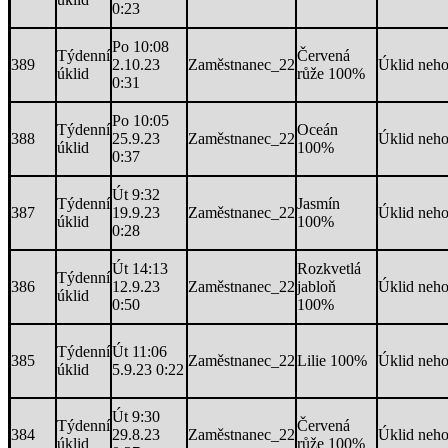
0:23
Po 10:08
Týdenní
Červená
389
2.10.23
Zaměstnanec_22
Úklid neh
úklid
růže 100%
0:31
Po 10:05
Týdenní
Oceán
388
25.9.23
Zaměstnanec_22
Úklid neh
úklid
100%
0:37
Út 9:32
Týdenní
Jasmín
387
19.9.23
Zaměstnanec_22
Úklid neh
úklid
100%
0:28
Út 14:13
Rozkvetlá
Týdenní
386
12.9.23
Zaměstnanec_22
jabloň
Úklid neh
úklid
0:50
100%
Týdenní
Út 11:06
385
Zaměstnanec_22
Lilie 100%
Úklid neh
úklid
5.9.23 0:22
Út 9:30
Týdenní
Červená
384
29.8.23
Zaměstnanec_22
Úklid neh
úklid
růže 100%