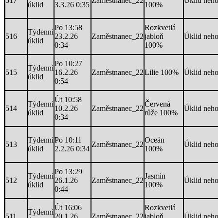
517
Zaměstnanec_22
Úklid neh
úklid
3.3.26 0:35
100%
Po 13:58
Rozkvetlá
Týdenní
516
23.2.26
Zaměstnanec_22
jabloň
Úklid neh
úklid
0:34
100%
Po 10:27
Týdenní
515
16.2.26
Zaměstnanec_22
Lilie 100%
Úklid neh
úklid
0:54
Út 10:58
Týdenní
Červená
514
10.2.26
Zaměstnanec_22
Úklid neh
úklid
růže 100%
0:34
Týdenní
Po 10:11
Oceán
513
Zaměstnanec_22
Úklid neh
úklid
2.2.26 0:34
100%
Po 13:29
Týdenní
Jasmín
512
26.1.26
Zaměstnanec_22
Úklid neh
úklid
100%
0:44
Út 16:06
Rozkvetlá
Týdenní
511
20.1.26
Zaměstnanec_22
jabloň
Úklid neh