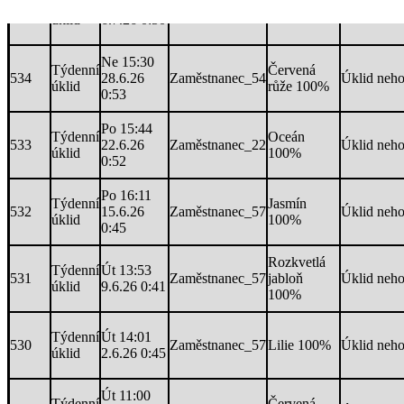
Týdenní
Po 14:18
535
Zaměstnanec_38
Lilie 100%
Úklid neh
úklid
6.7.26 0:50
Ne 15:30
Týdenní
Červená
534
28.6.26
Zaměstnanec_54
Úklid neh
úklid
růže 100%
0:53
Po 15:44
Týdenní
Oceán
533
22.6.26
Zaměstnanec_22
Úklid neh
úklid
100%
0:52
Po 16:11
Týdenní
Jasmín
532
15.6.26
Zaměstnanec_57
Úklid neh
úklid
100%
0:45
Rozkvetlá
Týdenní
Út 13:53
531
Zaměstnanec_57
jabloň
Úklid neh
úklid
9.6.26 0:41
100%
Týdenní
Út 14:01
530
Zaměstnanec_57
Lilie 100%
Úklid neh
úklid
2.6.26 0:45
Út 11:00
Týdenní
Červená