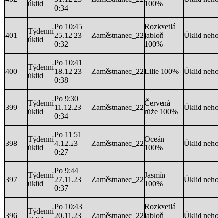
úklid
100%
0:34
Po 10:45
Rozkvetlá
Týdenní
401
25.12.23
Zaměstnanec_22
jabloň
Úklid neh
úklid
0:32
100%
Po 10:41
Týdenní
400
18.12.23
Zaměstnanec_22
Lilie 100%
Úklid neh
úklid
0:38
Po 9:30
Týdenní
Červená
399
11.12.23
Zaměstnanec_22
Úklid neh
úklid
růže 100%
0:34
Po 11:51
Týdenní
Oceán
398
4.12.23
Zaměstnanec_22
Úklid neh
úklid
100%
0:27
Po 9:44
Týdenní
Jasmín
397
27.11.23
Zaměstnanec_22
Úklid neh
úklid
100%
0:37
Po 10:43
Rozkvetlá
Týdenní
396
20.11.23
Zaměstnanec_22
jabloň
Úklid neh