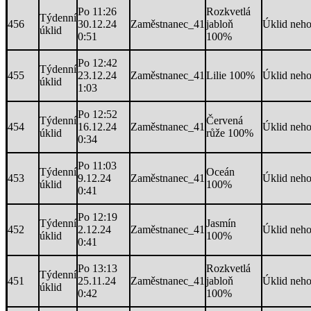
Po 11:26
Rozkvetlá
Týdenní
456
30.12.24
Zaměstnanec_41
jabloň
Úklid neh
úklid
0:51
100%
Po 12:42
Týdenní
455
23.12.24
Zaměstnanec_41
Lilie 100%
Úklid neh
úklid
1:03
Po 12:52
Týdenní
Červená
454
16.12.24
Zaměstnanec_41
Úklid neh
úklid
růže 100%
0:34
Po 11:03
Týdenní
Oceán
453
9.12.24
Zaměstnanec_41
Úklid neh
úklid
100%
0:41
Po 12:19
Týdenní
Jasmín
452
2.12.24
Zaměstnanec_41
Úklid neh
úklid
100%
0:41
Po 13:13
Rozkvetlá
Týdenní
451
25.11.24
Zaměstnanec_41
jabloň
Úklid neh
úklid
0:42
100%