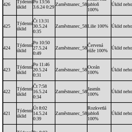
Týdenní
Po 13:56
426
Zaměstnanec_58
jabloň
Úklid neh
úklid
3.6.24 0:29
100%
Čt 13:31
Týdenní
425
30.5.24
Zaměstnanec_58
Lilie 100%
Úklid neh
úklid
0:35
Po 10:50
Týdenní
Červená
424
27.5.24
Zaměstnanec_58
Úklid neh
úklid
růže 100%
0:49
Po 11:46
Týdenní
Oceán
423
20.5.24
Zaměstnanec_58
Úklid neh
úklid
100%
0:31
Čt 7:58
Týdenní
Jasmín
422
16.5.24
Zaměstnanec_58
Úklid neh
úklid
100%
0:34
Út 8:02
Rozkvetlá
Týdenní
421
14.5.24
Zaměstnanec_58
jabloň
Úklid neh
úklid
0:39
100%