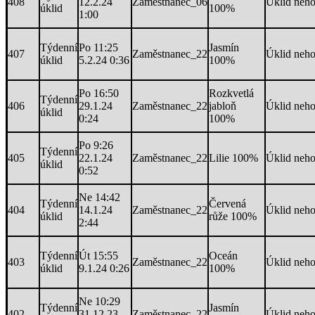
408
12.2.24
Zaměstnanec_06
Úklid neh
úklid
100%
1:00
Týdenní
Po 11:25
Jasmín
407
Zaměstnanec_22
Úklid neh
úklid
5.2.24 0:36
100%
Po 16:50
Rozkvetlá
Týdenní
406
29.1.24
Zaměstnanec_22
jabloň
Úklid neh
úklid
0:24
100%
Po 9:26
Týdenní
405
22.1.24
Zaměstnanec_22
Lilie 100%
Úklid neh
úklid
0:52
Ne 14:42
Týdenní
Červená
404
14.1.24
Zaměstnanec_22
Úklid neh
úklid
růže 100%
2:44
Týdenní
Út 15:55
Oceán
403
Zaměstnanec_22
Úklid neh
úklid
9.1.24 0:26
100%
Ne 10:29
Týdenní
Jasmín
402
31.12.23
Zaměstnanec_22
Úklid neh