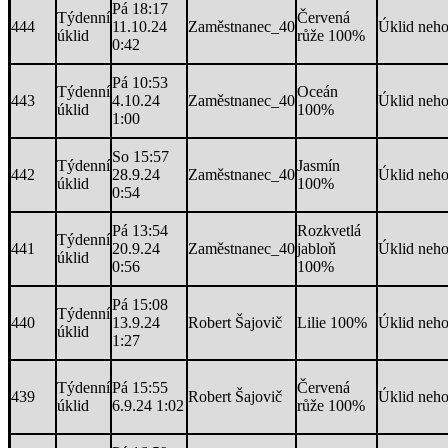
Pá 18:17
Týdenní
Červená
444
11.10.24
Zaměstnanec_40
Úklid neh
úklid
růže 100%
0:42
Pá 10:53
Týdenní
Oceán
443
4.10.24
Zaměstnanec_40
Úklid neh
úklid
100%
1:00
So 15:57
Týdenní
Jasmín
442
28.9.24
Zaměstnanec_40
Úklid neh
úklid
100%
0:54
Pá 13:54
Rozkvetlá
Týdenní
441
20.9.24
Zaměstnanec_40
jabloň
Úklid neh
úklid
0:56
100%
Pá 15:08
Týdenní
440
13.9.24
Robert Šajovič
Lilie 100%
Úklid neh
úklid
1:27
Týdenní
Pá 15:55
Červená
439
Robert Šajovič
Úklid neh
úklid
6.9.24 1:02
růže 100%