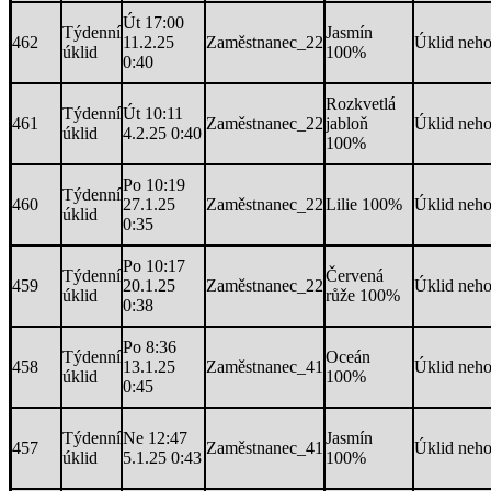
Út 17:00
Týdenní
Jasmín
462
11.2.25
Zaměstnanec_22
Úklid neh
úklid
100%
0:40
Rozkvetlá
Týdenní
Út 10:11
461
Zaměstnanec_22
jabloň
Úklid neh
úklid
4.2.25 0:40
100%
Po 10:19
Týdenní
460
27.1.25
Zaměstnanec_22
Lilie 100%
Úklid neh
úklid
0:35
Po 10:17
Týdenní
Červená
459
20.1.25
Zaměstnanec_22
Úklid neh
úklid
růže 100%
0:38
Po 8:36
Týdenní
Oceán
458
13.1.25
Zaměstnanec_41
Úklid neh
úklid
100%
0:45
Týdenní
Ne 12:47
Jasmín
457
Zaměstnanec_41
Úklid neh
úklid
5.1.25 0:43
100%