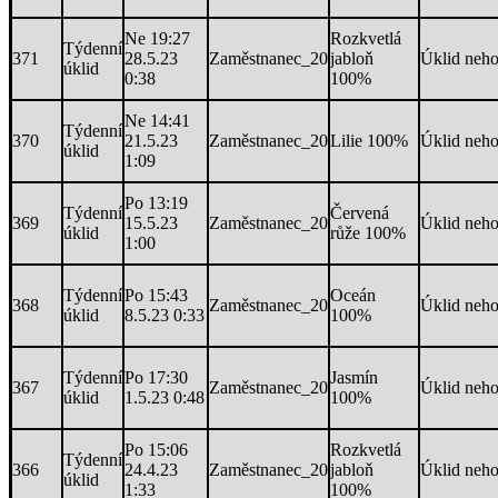
Ne 19:27
Rozkvetlá
Týdenní
371
28.5.23
Zaměstnanec_20
jabloň
Úklid neh
úklid
0:38
100%
Ne 14:41
Týdenní
370
21.5.23
Zaměstnanec_20
Lilie 100%
Úklid neh
úklid
1:09
Po 13:19
Týdenní
Červená
369
15.5.23
Zaměstnanec_20
Úklid neh
úklid
růže 100%
1:00
Týdenní
Po 15:43
Oceán
368
Zaměstnanec_20
Úklid neh
úklid
8.5.23 0:33
100%
Týdenní
Po 17:30
Jasmín
367
Zaměstnanec_20
Úklid neh
úklid
1.5.23 0:48
100%
Po 15:06
Rozkvetlá
Týdenní
366
24.4.23
Zaměstnanec_20
jabloň
Úklid neh
úklid
1:33
100%