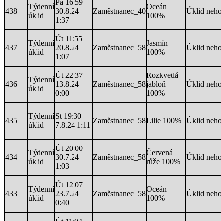
Pá 16:59
Týdenní
Oceán
438
30.8.24
Zaměstnanec_40
Úklid neh
úklid
100%
1:37
Út 11:55
Týdenní
Jasmín
437
20.8.24
Zaměstnanec_58
Úklid neh
úklid
100%
1:07
Út 22:37
Rozkvetlá
Týdenní
436
13.8.24
Zaměstnanec_58
jabloň
Úklid neh
úklid
0:00
100%
Týdenní
St 19:30
435
Zaměstnanec_58
Lilie 100%
Úklid neh
úklid
7.8.24 1:11
Út 20:00
Týdenní
Červená
434
30.7.24
Zaměstnanec_58
Úklid neh
úklid
růže 100%
1:03
Út 12:07
Týdenní
Oceán
433
23.7.24
Zaměstnanec_58
Úklid neh
úklid
100%
0:40