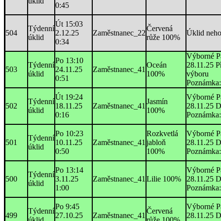
úklid
0:45
Út 15:03
Týdenní
Červená
504
2.12.25
Zaměstnanec_22
Úklid neh
úklid
růže 100%
0:34
Výborné P
Po 13:10
Týdenní
Oceán
28.11.25 P
503
24.11.25
Zaměstnanec_41
úklid
100%
výboru
0:51
Poznámka:
Út 19:24
Výborné P
Týdenní
Jasmín
502
18.11.25
Zaměstnanec_41
28.11.25 D
úklid
100%
0:16
Poznámka:
Po 10:23
Rozkvetlá
Výborné P
Týdenní
501
10.11.25
Zaměstnanec_41
jabloň
28.11.25 D
úklid
0:50
100%
Poznámka:
Po 13:14
Výborné P
Týdenní
500
3.11.25
Zaměstnanec_41
Lilie 100%
28.11.25 D
úklid
1:00
Poznámka:
Po 9:45
Výborné P
Týdenní
Červená
499
27.10.25
Zaměstnanec_41
28.11.25 D
úklid
růže 100%