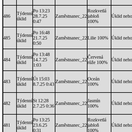
Po 13:23
Rozkvetlá
Týdenní
486
28.7.25
Zaměstnanec_22
jabloň
Úklid neh
úklid
0:47
100%
Po 16:48
Týdenní
485
21.7.25
Zaměstnanec_22
Lilie 100%
Úklid neh
úklid
0:50
Po 13:48
Týdenní
Červená
484
14.7.25
Zaměstnanec_22
Úklid neh
úklid
růže 100%
1:03
Týdenní
Út 15:03
Oceán
483
Zaměstnanec_22
Úklid neh
úklid
8.7.25 0:43
100%
Týdenní
St 12:28
Jasmín
482
Zaměstnanec_22
Úklid neh
úklid
2.7.25 0:36
100%
Po 13:25
Rozkvetlá
Týdenní
481
23.6.25
Zaměstnanec_22
jabloň
Úklid neh
úklid
0:31
100%