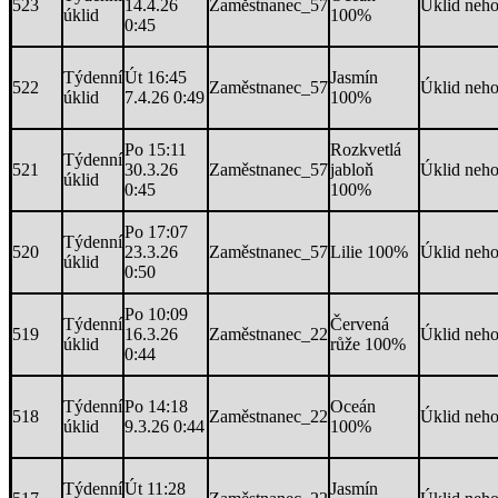
523
14.4.26
Zaměstnanec_57
Úklid neh
úklid
100%
0:45
Týdenní
Út 16:45
Jasmín
522
Zaměstnanec_57
Úklid neh
úklid
7.4.26 0:49
100%
Po 15:11
Rozkvetlá
Týdenní
521
30.3.26
Zaměstnanec_57
jabloň
Úklid neh
úklid
0:45
100%
Po 17:07
Týdenní
520
23.3.26
Zaměstnanec_57
Lilie 100%
Úklid neh
úklid
0:50
Po 10:09
Týdenní
Červená
519
16.3.26
Zaměstnanec_22
Úklid neh
úklid
růže 100%
0:44
Týdenní
Po 14:18
Oceán
518
Zaměstnanec_22
Úklid neh
úklid
9.3.26 0:44
100%
Týdenní
Út 11:28
Jasmín