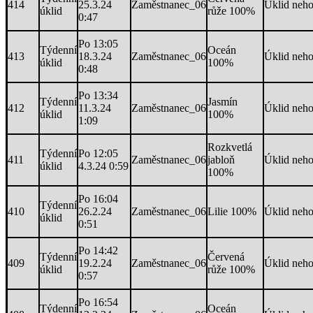
414
25.3.24
Zaměstnanec_06
Úklid neh
úklid
růže 100%
0:47
Po 13:05
Týdenní
Oceán
413
18.3.24
Zaměstnanec_06
Úklid neh
úklid
100%
0:48
Po 13:34
Týdenní
Jasmín
412
11.3.24
Zaměstnanec_06
Úklid neh
úklid
100%
1:09
Rozkvetlá
Týdenní
Po 12:05
411
Zaměstnanec_06
jabloň
Úklid neh
úklid
4.3.24 0:59
100%
Po 16:04
Týdenní
410
26.2.24
Zaměstnanec_06
Lilie 100%
Úklid neh
úklid
0:51
Po 14:42
Týdenní
Červená
409
19.2.24
Zaměstnanec_06
Úklid neh
úklid
růže 100%
0:57
Po 16:54
Týdenní
Oceán