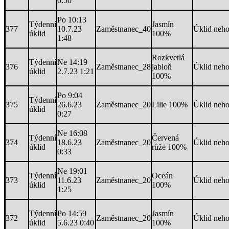
0:50
Po 10:13
Týdenní
Jasmín
377
10.7.23
Zaměstnanec_40
Úklid neh
úklid
100%
1:48
Rozkvetlá
Týdenní
Ne 14:19
376
Zaměstnanec_28
jabloň
Úklid neh
úklid
2.7.23 1:21
100%
Po 9:04
Týdenní
375
26.6.23
Zaměstnanec_20
Lilie 100%
Úklid neh
úklid
0:27
Ne 16:08
Týdenní
Červená
374
18.6.23
Zaměstnanec_20
Úklid neh
úklid
růže 100%
0:33
Ne 19:01
Týdenní
Oceán
373
11.6.23
Zaměstnanec_20
Úklid neh
úklid
100%
1:25
Týdenní
Po 14:59
Jasmín
372
Zaměstnanec_20
Úklid neh
úklid
5.6.23 0:40
100%