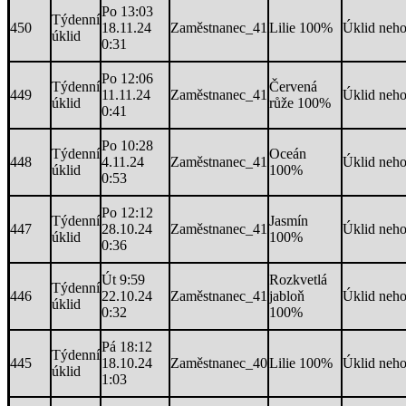
Po 13:03
Týdenní
450
18.11.24
Zaměstnanec_41
Lilie 100%
Úklid neh
úklid
0:31
Po 12:06
Týdenní
Červená
449
11.11.24
Zaměstnanec_41
Úklid neh
úklid
růže 100%
0:41
Po 10:28
Týdenní
Oceán
448
4.11.24
Zaměstnanec_41
Úklid neh
úklid
100%
0:53
Po 12:12
Týdenní
Jasmín
447
28.10.24
Zaměstnanec_41
Úklid neh
úklid
100%
0:36
Út 9:59
Rozkvetlá
Týdenní
446
22.10.24
Zaměstnanec_41
jabloň
Úklid neh
úklid
0:32
100%
Pá 18:12
Týdenní
445
18.10.24
Zaměstnanec_40
Lilie 100%
Úklid neh
úklid
1:03