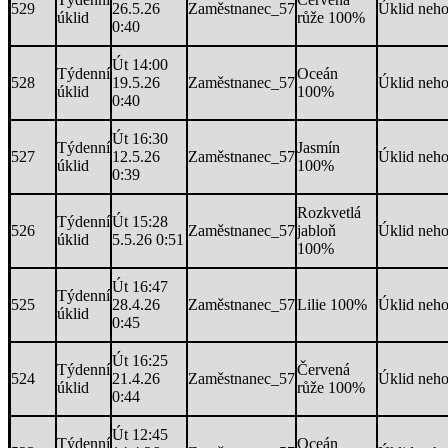
529
26.5.26
Zaměstnanec_57
Úklid neh
úklid
růže 100%
0:40
Út 14:00
Týdenní
Oceán
528
19.5.26
Zaměstnanec_57
Úklid neh
úklid
100%
0:40
Út 16:30
Týdenní
Jasmín
527
12.5.26
Zaměstnanec_57
Úklid neh
úklid
100%
0:39
Rozkvetlá
Týdenní
Út 15:28
526
Zaměstnanec_57
jabloň
Úklid neh
úklid
5.5.26 0:51
100%
Út 16:47
Týdenní
525
28.4.26
Zaměstnanec_57
Lilie 100%
Úklid neh
úklid
0:45
Út 16:25
Týdenní
Červená
524
21.4.26
Zaměstnanec_57
Úklid neh
úklid
růže 100%
0:44
Út 12:45
Týdenní
Oceán