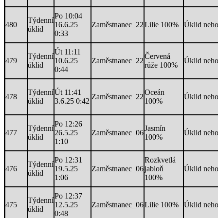
Po 10:04
Týdenní
480
16.6.25
Zaměstnanec_22
Lilie 100%
Úklid neh
úklid
0:33
Út 11:11
Týdenní
Červená
479
10.6.25
Zaměstnanec_22
Úklid neh
úklid
růže 100%
0:44
Týdenní
Út 11:41
Oceán
478
Zaměstnanec_22
Úklid neh
úklid
3.6.25 0:42
100%
Po 12:26
Týdenní
Jasmín
477
26.5.25
Zaměstnanec_06
Úklid neh
úklid
100%
1:10
Po 12:31
Rozkvetlá
Týdenní
476
19.5.25
Zaměstnanec_06
jabloň
Úklid neh
úklid
1:06
100%
Po 12:37
Týdenní
475
12.5.25
Zaměstnanec_06
Lilie 100%
Úklid neh
úklid
0:48