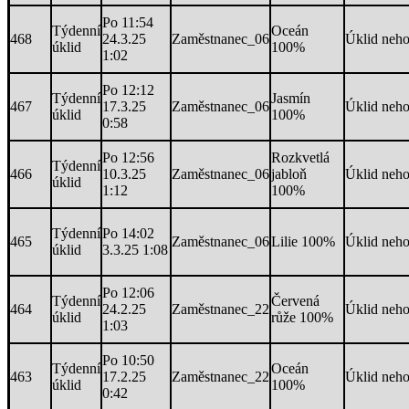
Po 11:54
Týdenní
Oceán
468
24.3.25
Zaměstnanec_06
Úklid neh
úklid
100%
1:02
Po 12:12
Týdenní
Jasmín
467
17.3.25
Zaměstnanec_06
Úklid neh
úklid
100%
0:58
Po 12:56
Rozkvetlá
Týdenní
466
10.3.25
Zaměstnanec_06
jabloň
Úklid neh
úklid
1:12
100%
Týdenní
Po 14:02
465
Zaměstnanec_06
Lilie 100%
Úklid neh
úklid
3.3.25 1:08
Po 12:06
Týdenní
Červená
464
24.2.25
Zaměstnanec_22
Úklid neh
úklid
růže 100%
1:03
Po 10:50
Týdenní
Oceán
463
17.2.25
Zaměstnanec_22
Úklid neh
úklid
100%
0:42