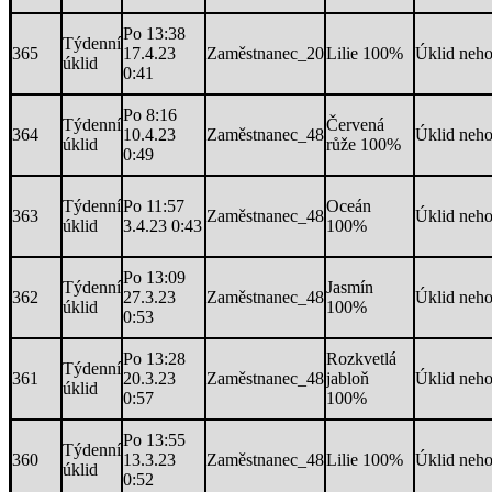
Po 13:38
Týdenní
365
17.4.23
Zaměstnanec_20
Lilie 100%
Úklid neh
úklid
0:41
Po 8:16
Týdenní
Červená
364
10.4.23
Zaměstnanec_48
Úklid neh
úklid
růže 100%
0:49
Týdenní
Po 11:57
Oceán
363
Zaměstnanec_48
Úklid neh
úklid
3.4.23 0:43
100%
Po 13:09
Týdenní
Jasmín
362
27.3.23
Zaměstnanec_48
Úklid neh
úklid
100%
0:53
Po 13:28
Rozkvetlá
Týdenní
361
20.3.23
Zaměstnanec_48
jabloň
Úklid neh
úklid
0:57
100%
Po 13:55
Týdenní
360
13.3.23
Zaměstnanec_48
Lilie 100%
Úklid neh
úklid
0:52