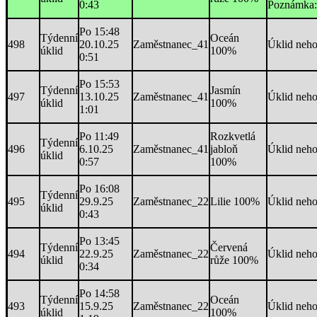
0:43
Poznámka:
Po 15:48
Týdenní
Oceán
498
20.10.25
Zaměstnanec_41
Úklid neh
úklid
100%
0:51
Po 15:53
Týdenní
Jasmín
497
13.10.25
Zaměstnanec_41
Úklid neh
úklid
100%
1:01
Po 11:49
Rozkvetlá
Týdenní
496
6.10.25
Zaměstnanec_41
jabloň
Úklid neh
úklid
0:57
100%
Po 16:08
Týdenní
495
29.9.25
Zaměstnanec_22
Lilie 100%
Úklid neh
úklid
0:43
Po 13:45
Týdenní
Červená
494
22.9.25
Zaměstnanec_22
Úklid neh
úklid
růže 100%
0:34
Po 14:58
Týdenní
Oceán
493
15.9.25
Zaměstnanec_22
Úklid neh
úklid
100%