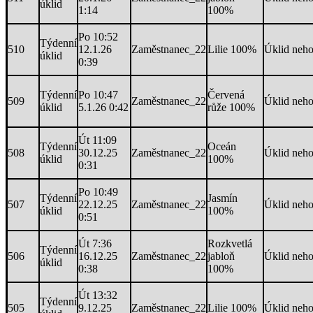
úklid
1:14
100%
Po 10:52
Týdenní
510
12.1.26
Zaměstnanec_22
Lilie 100%
Úklid neh
úklid
0:39
Týdenní
Po 10:47
Červená
509
Zaměstnanec_22
Úklid neh
úklid
5.1.26 0:42
růže 100%
Út 11:09
Týdenní
Oceán
508
30.12.25
Zaměstnanec_22
Úklid neh
úklid
100%
0:31
Po 10:49
Týdenní
Jasmín
507
22.12.25
Zaměstnanec_22
Úklid neh
úklid
100%
0:51
Út 7:36
Rozkvetlá
Týdenní
506
16.12.25
Zaměstnanec_22
jabloň
Úklid neh
úklid
0:38
100%
Út 13:32
Týdenní
505
9.12.25
Zaměstnanec_22
Lilie 100%
Úklid neh