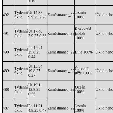
1:19
Týdenní
Út 14:37
Jasmín
492
Zaměstnanec_22
Úklid neh
úklid
9.9.25 2:28
100%
Rozkvetlá
Týdenní
Út 17:48
491
Zaměstnanec_22
jabloň
Úklid neh
úklid
2.9.25 0:33
100%
Po 16:21
Týdenní
490
25.8.25
Zaměstnanec_22
Lilie 100%
Úklid neh
úklid
0:44
Út 13:54
Týdenní
Červená
489
19.8.25
Zaměstnanec_22
Úklid neh
úklid
růže 100%
0:37
Út 19:11
Týdenní
Oceán
488
12.8.25
Zaměstnanec_22
Úklid neh
úklid
100%
0:55
Týdenní
Po 11:21
Jasmín
487
Zaměstnanec_22
Úklid neh
úklid
4.8.25 0:47
100%