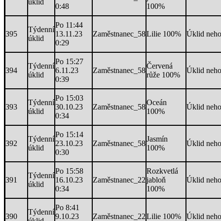
úklid
0:48
100%
Po 11:44
Týdenní
395
13.11.23
Zaměstnanec_58
Lilie 100%
Úklid neh
úklid
0:29
Po 15:27
Týdenní
Červená
394
6.11.23
Zaměstnanec_58
Úklid neh
úklid
růže 100%
0:39
Po 15:03
Týdenní
Oceán
393
30.10.23
Zaměstnanec_58
Úklid neh
úklid
100%
0:34
Po 15:14
Týdenní
Jasmín
392
23.10.23
Zaměstnanec_58
Úklid neh
úklid
100%
0:30
Po 15:58
Rozkvetlá
Týdenní
391
16.10.23
Zaměstnanec_22
jabloň
Úklid neh
úklid
0:34
100%
Po 8:41
Týdenní
390
9.10.23
Zaměstnanec_22
Lilie 100%
Úklid neh
úklid