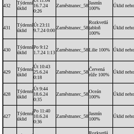
Út 11:04
Týdenní
Jasmín
432
16.7.24
Zaměstnanec_58
Úklid neh
úklid
100%
0:26
Rozkvetlá
Týdenní
Út 23:11
431
Zaměstnanec_58
jabloň
Úklid neh
úklid
9.7.24 0:00
100%
Týdenní
Po 9:12
430
Zaměstnanec_58
Lilie 100%
Úklid neh
úklid
1.7.24 1:13
Út 10:43
Týdenní
Červená
429
25.6.24
Zaměstnanec_58
Úklid neh
úklid
růže 100%
0:18
Út 9:44
Týdenní
Oceán
428
18.6.24
Zaměstnanec_58
Úklid neh
úklid
100%
0:35
Po 11:40
Týdenní
Jasmín
427
10.6.24
Zaměstnanec_58
Úklid neh
úklid
100%
0:36
Rozkvetlá