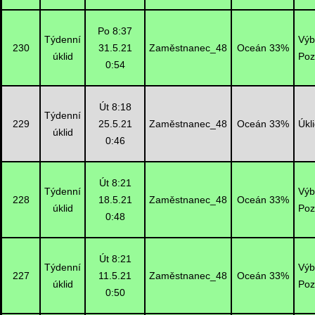
Po 8:37
Týdenní
Výb
230
31.5.21
Zaměstnanec_48
Oceán 33%
úklid
Poz
0:54
Út 8:18
Týdenní
229
25.5.21
Zaměstnanec_48
Oceán 33%
Úkl
úklid
0:46
Út 8:21
Týdenní
Výb
228
18.5.21
Zaměstnanec_48
Oceán 33%
úklid
Poz
0:48
Út 8:21
Týdenní
Výb
227
11.5.21
Zaměstnanec_48
Oceán 33%
úklid
Poz
0:50