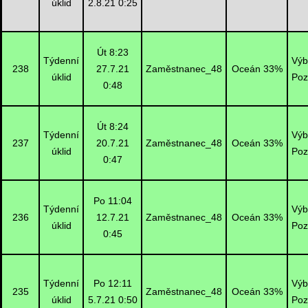
úklid
2.8.21 0:25
Út 8:23
Týdenní
Výb
238
27.7.21
Zaměstnanec_48
Oceán 33%
úklid
Poz
0:48
Út 8:24
Týdenní
Výb
237
20.7.21
Zaměstnanec_48
Oceán 33%
úklid
Poz
0:47
Po 11:04
Týdenní
Výb
236
12.7.21
Zaměstnanec_48
Oceán 33%
úklid
Poz
0:45
Týdenní
Po 12:11
Výb
235
Zaměstnanec_48
Oceán 33%
úklid
5.7.21 0:50
Poz