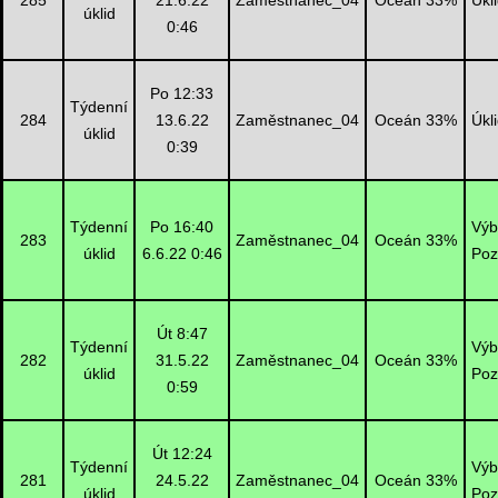
285
21.6.22
Zaměstnanec_04
Oceán 33%
Úkl
úklid
0:46
Po 12:33
Týdenní
284
13.6.22
Zaměstnanec_04
Oceán 33%
Úkl
úklid
0:39
Týdenní
Po 16:40
Výb
283
Zaměstnanec_04
Oceán 33%
úklid
6.6.22 0:46
Poz
Út 8:47
Týdenní
Výb
282
31.5.22
Zaměstnanec_04
Oceán 33%
úklid
Poz
0:59
Út 12:24
Týdenní
Výb
281
24.5.22
Zaměstnanec_04
Oceán 33%
úklid
Poz