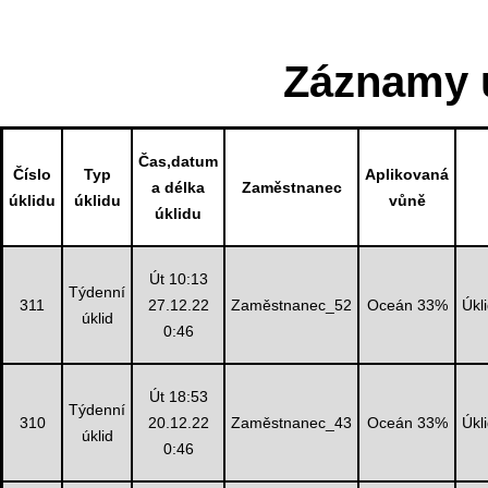
Záznamy ú
Čas,datum
Číslo
Typ
Aplikovaná
a délka
Zaměstnanec
úklidu
úklidu
vůně
úklidu
Út 10:13
Týdenní
311
27.12.22
Zaměstnanec_52
Oceán 33%
Úkl
úklid
0:46
Út 18:53
Týdenní
310
20.12.22
Zaměstnanec_43
Oceán 33%
Úkl
úklid
0:46