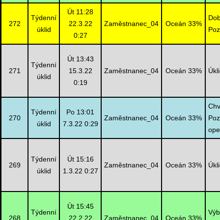
Út 11:28
Týdenní
Dob
272
22.3.22
Zaměstnanec_04
Oceán 33%
úklid
Poz
0:27
Út 13:43
Týdenní
271
15.3.22
Zaměstnanec_04
Oceán 33%
Úkl
úklid
0:19
Chv
Týdenní
Po 13:01
270
Zaměstnanec_04
Oceán 33%
Poz
úklid
7.3.22 0:29
ope
Týdenní
Út 15:16
269
Zaměstnanec_04
Oceán 33%
Úkl
úklid
1.3.22 0:27
Út 15:45
Týdenní
Výb
268
22.2.22
Zaměstnanec_04
Oceán 33%