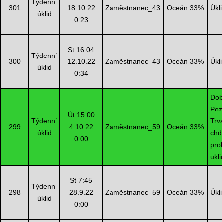
Týdenní
301
18.10.22
Zaměstnanec_43
Oceán 33%
Úkl
úklid
0:23
St 16:04
Týdenní
300
12.10.22
Zaměstnanec_43
Oceán 33%
Úkl
úklid
0:34
Dob
Poz
Út 15:00
Týdenní
Trv
299
4.10.22
Zaměstnanec_59
Oceán 33%
úklid
chd
0:00
pro
ukl
St 7:45
Týdenní
298
28.9.22
Zaměstnanec_59
Oceán 33%
Úkl
úklid
0:00