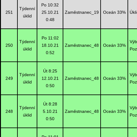
Po 10:32
Týdenní
251
25.10.21
Zaměstnanec_19
Oceán 33%
Úkl
úklid
0:48
Po 11:02
Týdenní
Výb
250
18.10.21
Zaměstnanec_48
Oceán 33%
úklid
Poz
0:52
Út 8:25
Týdenní
Výb
249
12.10.21
Zaměstnanec_48
Oceán 33%
úklid
Poz
0:50
Út 8:28
Týdenní
Výb
248
5.10.21
Zaměstnanec_48
Oceán 33%
úklid
Poz
0:50