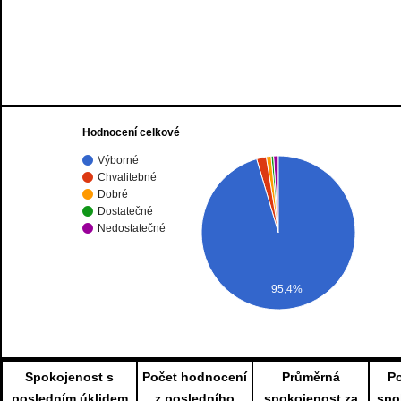
Hodnocení celkové
Výborné
Chvalitebné
Dobré
Dostatečné
Nedostatečné
95,4%
Spokojenost s
Počet hodnocení
Průměrná
P
posledním úklidem
z posledního
spokojenost za
spo