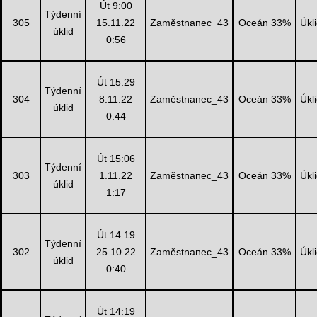
Út 9:00
Týdenní
305
15.11.22
Zaměstnanec_43
Oceán 33%
Úkl
úklid
0:56
Út 15:29
Týdenní
304
8.11.22
Zaměstnanec_43
Oceán 33%
Úkl
úklid
0:44
Út 15:06
Týdenní
303
1.11.22
Zaměstnanec_43
Oceán 33%
Úkl
úklid
1:17
Út 14:19
Týdenní
302
25.10.22
Zaměstnanec_43
Oceán 33%
Úkl
úklid
0:40
Út 14:19