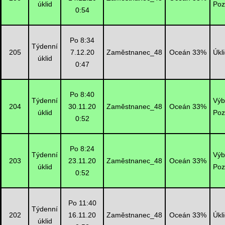
úklid
Poz
0:54
Po 8:34
Týdenní
205
7.12.20
Zaměstnanec_48
Oceán 33%
Úkl
úklid
0:47
Po 8:40
Týdenní
Výb
204
30.11.20
Zaměstnanec_48
Oceán 33%
úklid
Poz
0:52
Po 8:24
Týdenní
Výb
203
23.11.20
Zaměstnanec_48
Oceán 33%
úklid
Poz
0:52
Po 11:40
Týdenní
202
16.11.20
Zaměstnanec_48
Oceán 33%
Úkl
úklid