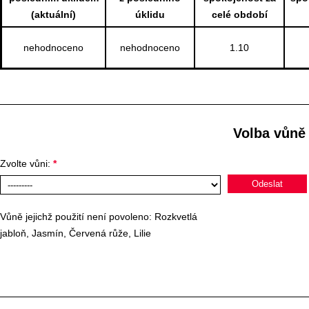
(aktuální)
úklidu
celé období
nehodnoceno
nehodnoceno
1.10
Volba vůně
Zvolte vůni:
*
Vůně jejichž použití není povoleno: Rozkvetlá
jabloň, Jasmín, Červená růže, Lilie