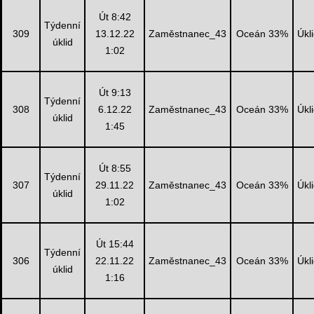
Út 8:42
Týdenní
309
13.12.22
Zaměstnanec_43
Oceán 33%
Úkl
úklid
1:02
Út 9:13
Týdenní
308
6.12.22
Zaměstnanec_43
Oceán 33%
Úkl
úklid
1:45
Út 8:55
Týdenní
307
29.11.22
Zaměstnanec_43
Oceán 33%
Úkl
úklid
1:02
Út 15:44
Týdenní
306
22.11.22
Zaměstnanec_43
Oceán 33%
Úkl
úklid
1:16