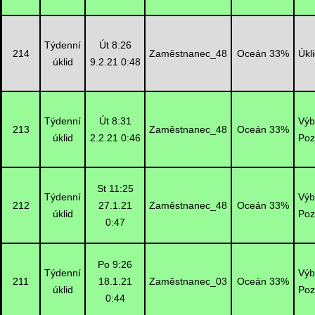
Týdenní
Út 8:26
214
Zaměstnanec_48
Oceán 33%
Úkl
úklid
9.2.21 0:48
Týdenní
Út 8:31
Výb
213
Zaměstnanec_48
Oceán 33%
úklid
2.2.21 0:46
Poz
St 11:25
Týdenní
Výb
212
27.1.21
Zaměstnanec_48
Oceán 33%
úklid
Poz
0:47
Po 9:26
Týdenní
Výb
211
18.1.21
Zaměstnanec_03
Oceán 33%
úklid
Poz
0:44