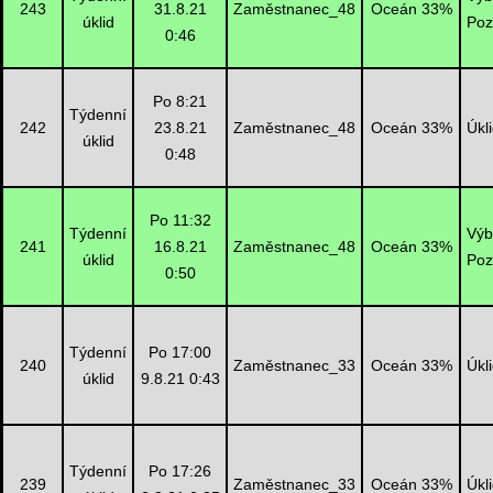
243
31.8.21
Zaměstnanec_48
Oceán 33%
úklid
Poz
0:46
Po 8:21
Týdenní
242
23.8.21
Zaměstnanec_48
Oceán 33%
Úkl
úklid
0:48
Po 11:32
Týdenní
Výb
241
16.8.21
Zaměstnanec_48
Oceán 33%
úklid
Poz
0:50
Týdenní
Po 17:00
240
Zaměstnanec_33
Oceán 33%
Úkl
úklid
9.8.21 0:43
Týdenní
Po 17:26
239
Zaměstnanec_33
Oceán 33%
Úkl