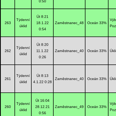
0:50
Út 8:21
Týdenní
Výb
263
18.1.22
Zaměstnanec_48
Oceán 33%
úklid
Poz
0:54
Út 8:20
Týdenní
262
11.1.22
Zaměstnanec_40
Oceán 33%
Úkl
úklid
0:26
Týdenní
Út 8:13
261
Zaměstnanec_40
Oceán 33%
Úkl
úklid
4.1.22 0:28
Út 16:04
Týdenní
Výb
260
28.12.21
Zaměstnanec_49
Oceán 33%
úklid
Poz
0:56