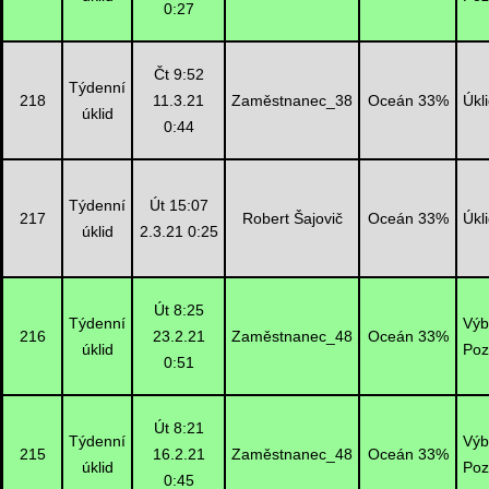
0:27
Čt 9:52
Týdenní
218
11.3.21
Zaměstnanec_38
Oceán 33%
Úkl
úklid
0:44
Týdenní
Út 15:07
217
Robert Šajovič
Oceán 33%
Úkl
úklid
2.3.21 0:25
Út 8:25
Týdenní
Výb
216
23.2.21
Zaměstnanec_48
Oceán 33%
úklid
Poz
0:51
Út 8:21
Týdenní
Výb
215
16.2.21
Zaměstnanec_48
Oceán 33%
úklid
Poz
0:45