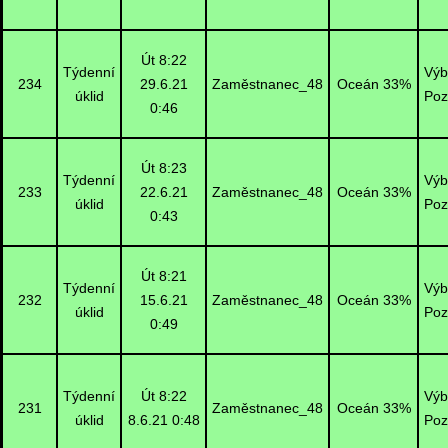
Út 8:22
Týdenní
Výb
234
29.6.21
Zaměstnanec_48
Oceán 33%
úklid
Poz
0:46
Út 8:23
Týdenní
Výb
233
22.6.21
Zaměstnanec_48
Oceán 33%
úklid
Poz
0:43
Út 8:21
Týdenní
Výb
232
15.6.21
Zaměstnanec_48
Oceán 33%
úklid
Poz
0:49
Týdenní
Út 8:22
Výb
231
Zaměstnanec_48
Oceán 33%
úklid
8.6.21 0:48
Poz