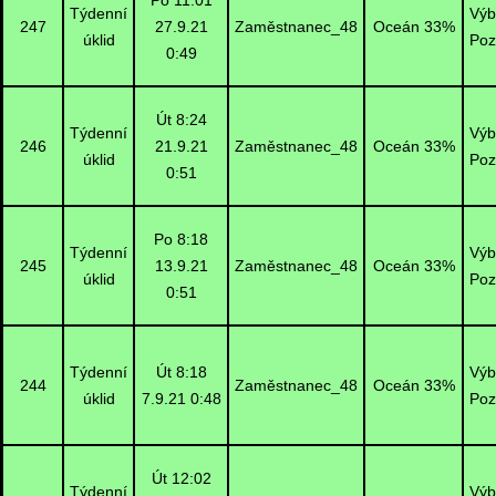
Po 11:01
Týdenní
Výb
247
27.9.21
Zaměstnanec_48
Oceán 33%
úklid
Poz
0:49
Út 8:24
Týdenní
Výb
246
21.9.21
Zaměstnanec_48
Oceán 33%
úklid
Poz
0:51
Po 8:18
Týdenní
Výb
245
13.9.21
Zaměstnanec_48
Oceán 33%
úklid
Poz
0:51
Týdenní
Út 8:18
Výb
244
Zaměstnanec_48
Oceán 33%
úklid
7.9.21 0:48
Poz
Út 12:02
Týdenní
Výb