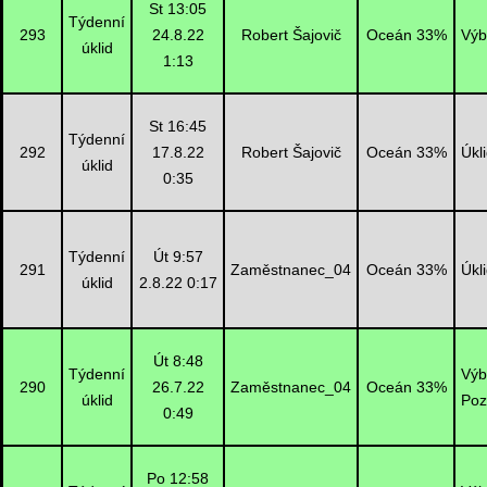
St 13:05
Týdenní
293
24.8.22
Robert Šajovič
Oceán 33%
Výb
úklid
1:13
St 16:45
Týdenní
292
17.8.22
Robert Šajovič
Oceán 33%
Úkl
úklid
0:35
Týdenní
Út 9:57
291
Zaměstnanec_04
Oceán 33%
Úkl
úklid
2.8.22 0:17
Út 8:48
Týdenní
Výb
290
26.7.22
Zaměstnanec_04
Oceán 33%
úklid
Poz
0:49
Po 12:58