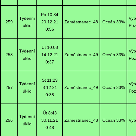
Po 10:34
Týdenní
Výb
259
20.12.21
Zaměstnanec_48
Oceán 33%
úklid
Poz
0:56
Út 10:08
Týdenní
Výb
258
14.12.21
Zaměstnanec_49
Oceán 33%
úklid
Poz
0:37
St 11:29
Týdenní
Výb
257
8.12.21
Zaměstnanec_49
Oceán 33%
úklid
Poz
0:38
Út 8:43
Týdenní
256
30.11.21
Zaměstnanec_48
Oceán 33%
Výb
úklid
0:48