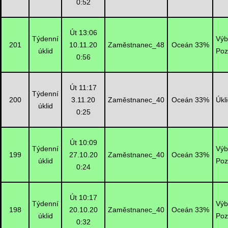
0:52
Út 13:06
Týdenní
Výb
201
10.11.20
Zaměstnanec_48
Oceán 33%
úklid
Poz
0:56
Út 11:17
Týdenní
200
3.11.20
Zaměstnanec_40
Oceán 33%
Úkl
úklid
0:25
Út 10:09
Týdenní
Výb
199
27.10.20
Zaměstnanec_40
Oceán 33%
úklid
Poz
0:24
Út 10:17
Týdenní
Výb
198
20.10.20
Zaměstnanec_40
Oceán 33%
úklid
Poz
0:32