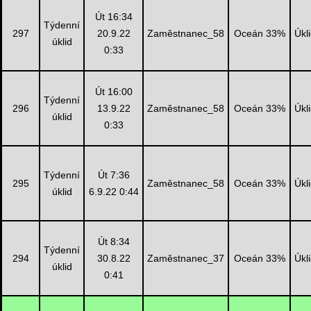
Út 16:34
Týdenní
297
20.9.22
Zaměstnanec_58
Oceán 33%
Úkl
úklid
0:33
Út 16:00
Týdenní
296
13.9.22
Zaměstnanec_58
Oceán 33%
Úkl
úklid
0:33
Týdenní
Út 7:36
295
Zaměstnanec_58
Oceán 33%
Úkl
úklid
6.9.22 0:44
Út 8:34
Týdenní
294
30.8.22
Zaměstnanec_37
Oceán 33%
Úkl
úklid
0:41