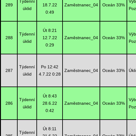
Týdenní
Výb
289
18.7.22
Zaměstnanec_04
Oceán 33%
úklid
Poz
0:49
Út 8:21
Týdenní
Výb
288
12.7.22
Zaměstnanec_04
Oceán 33%
úklid
Poz
0:29
Týdenní
Po 12:42
287
Zaměstnanec_04
Oceán 33%
Úkl
úklid
4.7.22 0:28
Út 8:43
Týdenní
Výb
286
28.6.22
Zaměstnanec_04
Oceán 33%
úklid
Poz
0:42
Út 8:11
Týdenní