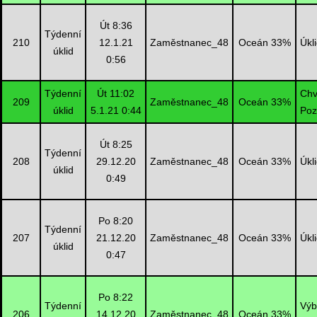
Út 8:36
Týdenní
210
12.1.21
Zaměstnanec_48
Oceán 33%
Úkl
úklid
0:56
Týdenní
Út 11:02
Chv
209
Zaměstnanec_48
Oceán 33%
úklid
5.1.21 0:44
Poz
Út 8:25
Týdenní
208
29.12.20
Zaměstnanec_48
Oceán 33%
Úkl
úklid
0:49
Po 8:20
Týdenní
207
21.12.20
Zaměstnanec_48
Oceán 33%
Úkl
úklid
0:47
Po 8:22
Týdenní
Výb
206
14.12.20
Zaměstnanec_48
Oceán 33%